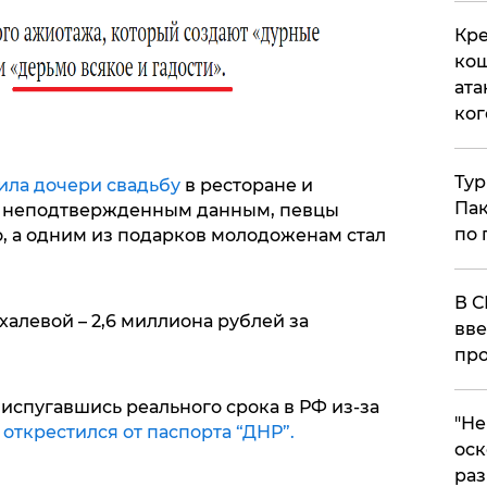
Кре
кош
ата
ког
Тур
ила дочери свадьбу
в ресторане и
Пак
 По неподтвержденным данным, певцы
по 
о, а одним из подарков молодоженам стал
В С
халевой – 2,6 миллиона рублей за
вве
про
 испугавшись реального срока в РФ из-за
​"Н
открестился от паспорта “ДНР”.
оск
раз