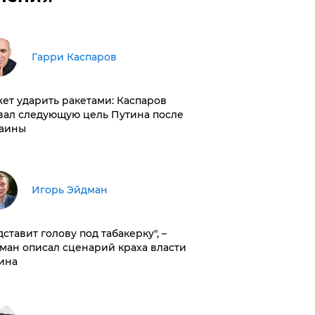
Гарри Каспаров
ет ударить ракетами: Каспаров
вал следующую цель Путина после
аины
Игорь Эйдман
дставит голову под табакерку", –
ман описал сценарий краха власти
ина