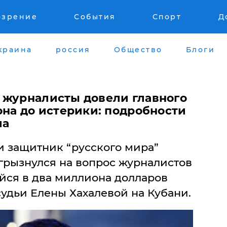
озрение
События
Спорт
Д
краина
россия
Общество
Блоги
 журналисты довели главного
она до истерики: подробности
ла
и защитник “русского мира”
грызнулся на вопрос журналистов
йся в два миллиона долларов
судьи Елены Хахалевой на Кубани.