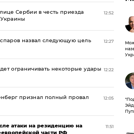
олице Сербии в честь приезда
12:52
 Украины
аспаров назвал следующую цель
12:27
Мож
наз
Укр
дет ограничивать некоторые удары
12:22
енберг признал полный провал
12:05
​"По
Эйд
Пут
сле атаки на резиденцию на
11:51
неевропейской части РФ