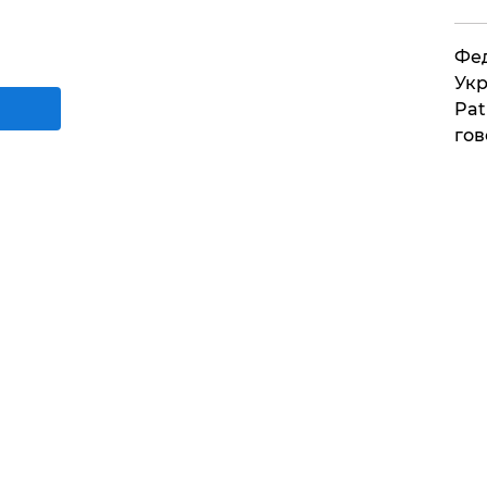
Фед
Укр
Pat
гов