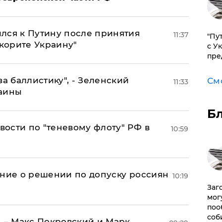
лся к Путину после принятия
11:37
"Пу
окорите Украину"
с У
пре
за баллистику", - Зеленский
См
11:33
раины
Б
ости по "теневому флоту" РФ в
10:59
ение о решении по допуску россиян
10:19
Заг
мог
поо
соб
, – Макс Покровский и Марк