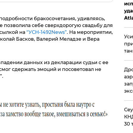
исп
уда
Atl
подробности бракосочетания, удивляясь,
би
е позволила себе сверхдорогую свадьбу для
ссылкой на
“УСН-1492News”
. На мероприятии,
Уси
колай Басков, Валерий Меладзе и Вера
при
тан
впадении данных из декларации судьи с ее
смог сдержать эмоций и посоветовал не
Дро
”.
аэр
зап
эк
​Се
КНД
30 