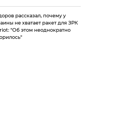
оров рассказал, почему у
аины не хватает ракет для ЗРК
riot: "Об этом неоднократно
орилось"