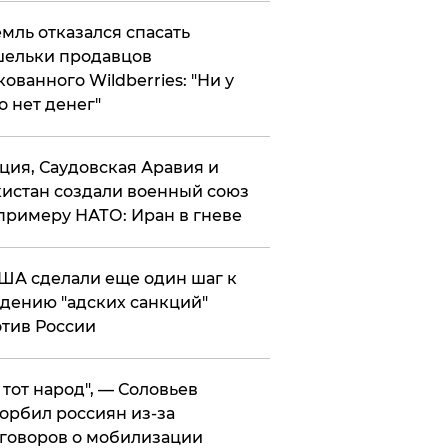
мль отказался спасать
ельки продавцов
кованного Wildberries: "Ни у
о нет денег"
ция, Саудовская Аравия и
истан создали военный союз
примеру НАТО: Иран в гневе
ША сделали еще один шаг к
дению "адских санкций"
тив России
е тот народ", — Соловьев
орбил россиян из-за
говоров о мобилизации