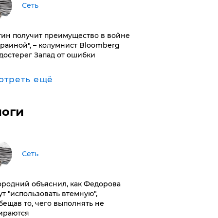
Сеть
тин получит преимущество в войне
краиной", – колумнист Bloomberg
достерег Запад от ошибки
отреть ещё
логи
Сеть
ородний объяснил, как Федорова
ут "использовать втемную",
бещав то, чего выполнять не
ираются