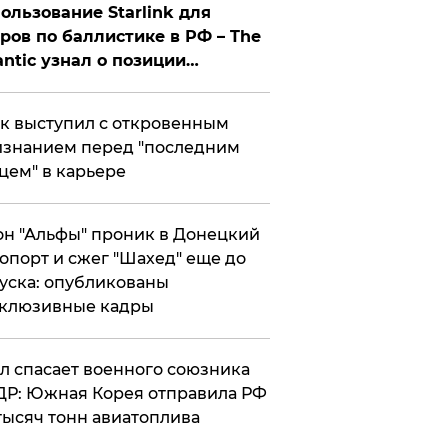
ользование Starlink для
ров по баллистике в РФ – The
antic узнал о позиции
знесмена
к выступил с откровенным
знанием перед "последним
цем" в карьере
н "Альфы" проник в Донецкий
опорт и сжег "Шахед" еще до
уска: опубликованы
склюзивные кадры
ул спасает военного союзника
Р: Южная Корея отправила РФ
тысяч тонн авиатоплива