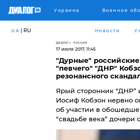
Украина
Военное об
| RU
UA
Новости
У
ДИАЛОГ
РОССИЯ
17 июля 2017, 11:45
"Дурные" российские
"певчего" "ДНР" Кобз
резонансного сканда
​Ярый сторонник “ДНР” 
Иосиф Кобзон нервно о
об участии в обошедше
“свадьбе века” дочери 