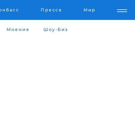
онбасс
Пресса
Мир
Мнение
Шоу-Биз