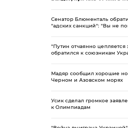
Сенатор Блюменталь обрати
"адских санкций": "Вы не п
"Путин отчаянно цепляется 
обратился к союзникам Ук
Мадяр сообщил хорошие нов
Черном и Азовском морях
Усик сделал громкое заявл
к Олимпиадам
"Война выиграна Украиной"