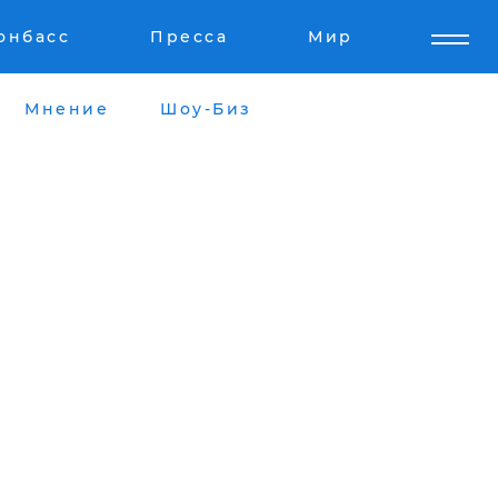
онбасс
Пресса
Мир
Мнение
Шоу-Биз