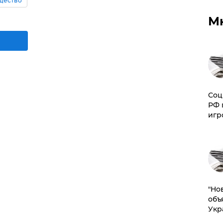
щество
М
Соц
РФ 
игр
"Но
объ
Укр