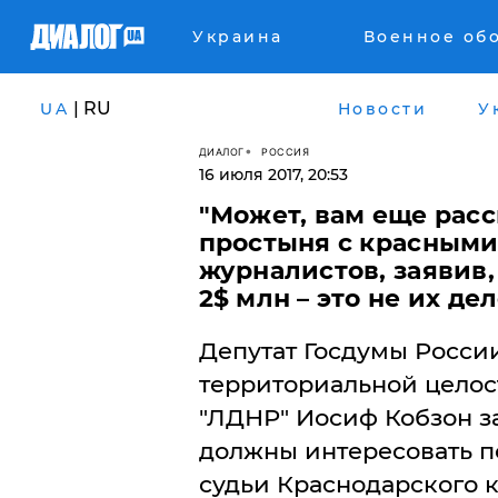
Украина
Военное об
| RU
UA
Новости
У
ДИАЛОГ
РОССИЯ
16 июля 2017, 20:53
"Может, вам еще расс
простыня с красными
журналистов, заявив,
2$ млн – это не их де
Депутат Госдумы Росси
территориальной целос
"ЛДНР" Иосиф Кобзон за
должны интересовать п
судьи Краснодарского к