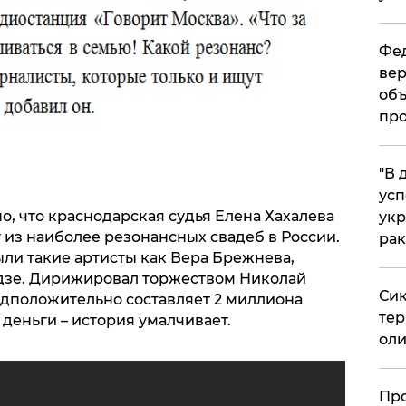
Фед
вер
объ
про
​"В
усп
о, что краснодарская судья Елена Хахалева
укр
 из наиболее резонансных свадеб в России.
рак
ли такие артисты как Вера Брежнева,
дзе. Дирижировал торжеством Николай
Сик
едположительно составляет 2 миллиона
тер
 деньги – история умалчивает.
оли
​Пр