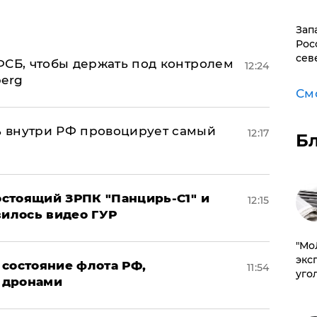
Зап
Рос
сев
ФСБ, чтобы держать под контролем
12:24
berg
См
 внутри РФ провоцирует самый
12:17
Б
стоящий ЗРПК "Панцирь-С1" и
12:15
вилось видео ГУР
​"М
эксп
 состояние флота РФ,
11:54
уго
 дронами