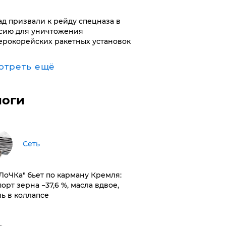
ад призвали к рейду спецназа в
сию для уничтожения
ерокорейских ракетных установок
отреть ещё
логи
Сеть
оЛоЧКа" бьет по карману Кремля:
орт зерна −37,6 %, масла вдвое,
ль в коллапсе