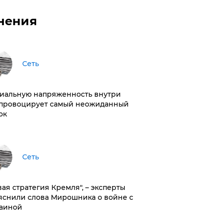
нения
Сеть
иальную напряженность внутри
провоцирует самый неожиданный
ок
Сеть
вая стратегия Кремля", – эксперты
яснили слова Мирошника о войне с
аиной