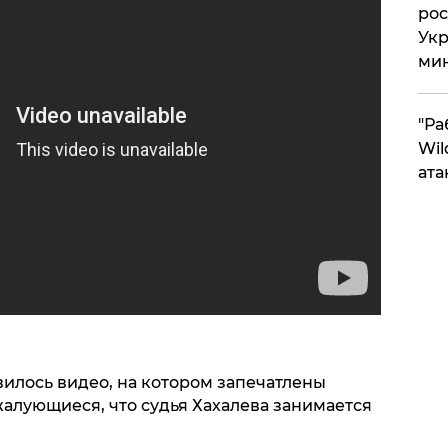
рос
Укр
ми
"Ра
Wil
ата
явилось видео, на котором запечатлены
алующиеся, что судья Хахалева занимается