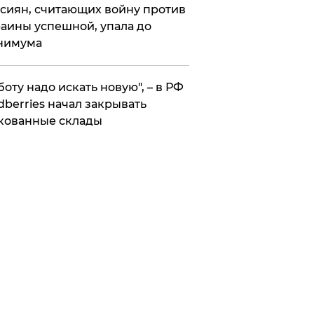
сиян, считающих войну против
аины успешной, упала до
нимума
боту надо искать новую", – в РФ
dberries начал закрывать
кованные склады