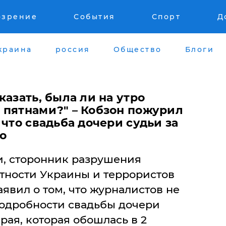
озрение
События
Спорт
Д
краина
россия
Общество
Блоги
казать, была ли на утро
 пятнами?" – Кобзон пожурил
 что свадьба дочери судьи за
ло
и, сторонник разрушения
тности Украины и террористов
явил о том, что журналистов не
одробности свадьбы дочери
рая, которая обошлась в 2