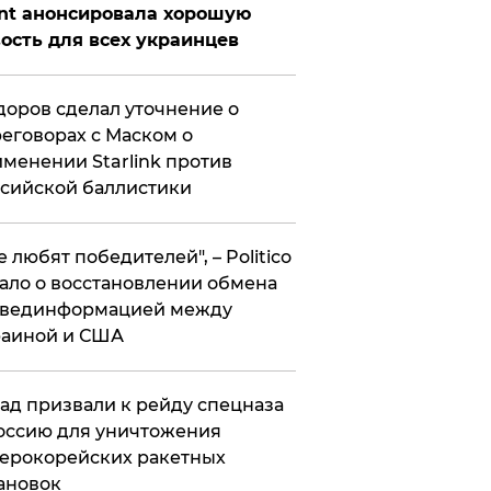
nt анонсировала хорошую
ость для всех украинцев
оров сделал уточнение о
еговорах с Маском о
менении Starlink против
сийской баллистики
се любят победителей", – Politico
ало о восстановлении обмена
звединформацией между
раиной и США
ад призвали к рейду спецназа
оссию для уничтожения
ерокорейских ракетных
ановок