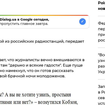
Poi
нов
Dialog.ua в Google сегодня,
✓
Фед
пропустить главное завтра.
пер
при
рос
ой из российских радиостанций, передает
​"В
ет, что журналисты вечно вмешиваются в
узн
там "дерьмо и всякие гадости". Еще пуще
ра
о намекнул, что он готов рассказать
Ук
вой брачной ночи молодоженов.
Зап
в Р
сев
уст