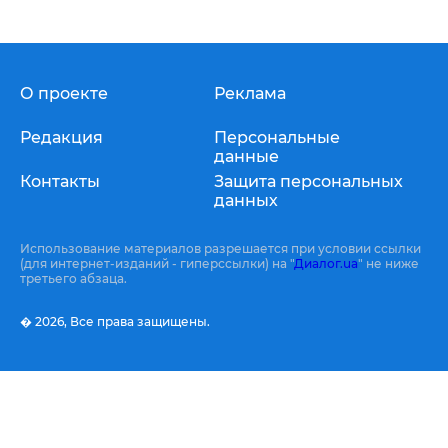
О проекте
Реклама
Редакция
Персональные
данные
Контакты
Защита персональных
данных
Использование материалов разрешается при условии ссылки
(для интернет-изданий - гиперссылки) на "
Диалог.ua
" не ниже
третьего абзаца.
� 2026,
Все права защищены.