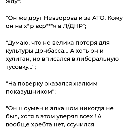
ждут.
"Он же друг Невзорова и за АТО. Кому
он на х*р вср***я в Л/ДНР";
"Думаю, что не велика потеря для
культуры Донбасса... А хоть он и
хулиган, но вписался в либеральную
тусовку...";
"На поверку оказался жалким
показушником";
"Он шоумен и алкашом никогда не
был, хотя в этом уверял всех ! А
вообще хребта нет, ссучился