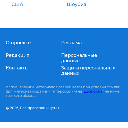
США
Шоубиз
О проекте
Реклама
Редакция
Персональные
данные
Контакты
Защита персональных
данных
Использование материалов разрешается при условии ссылки
(для интернет-изданий - гиперссылки) на "
Диалог.ua
" не ниже
третьего абзаца.
� 2026,
Все права защищены.