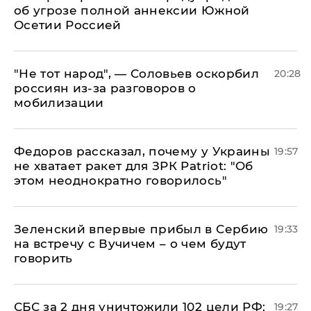
об угрозе полной аннексии Южной
Осетии Россией
​"Не тот народ", — Соловьев оскорбил
20:28
россиян из-за разговоров о
мобилизации
Федоров рассказал, почему у Украины
19:57
не хватает ракет для ЗРК Patriot: "Об
этом неоднократно говорилось"
Зеленский впервые прибыл в Сербию
19:33
на встречу с Вучичем – о чем будут
говорить
СБС за 2 дня уничтожили 102 цели РФ:
19:27