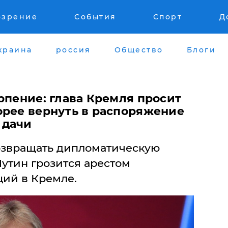
озрение
События
Спорт
Д
краина
россия
Общество
Блоги
рпение: глава Кремля просит
орее вернуть в распоряжение
 дачи
возвращать дипломатическую
утин грозится арестом
ий в Кремле.