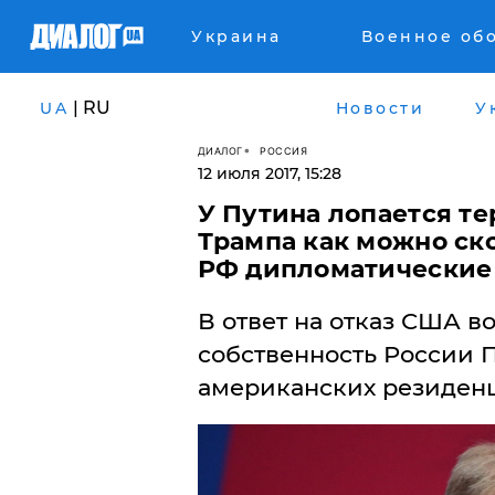
Украина
Военное об
| RU
UA
Новости
У
ДИАЛОГ
РОССИЯ
12 июля 2017, 15:28
У Путина лопается те
Трампа как можно ск
РФ дипломатические
В ответ на отказ США 
собственность России П
американских резиденц