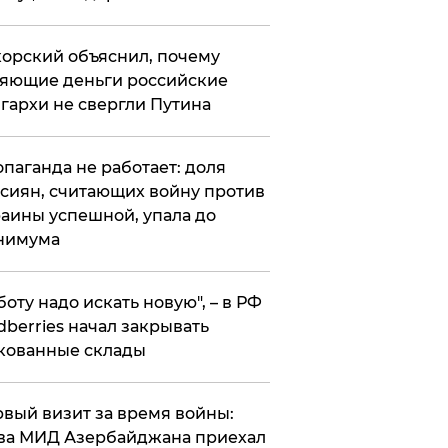
орский объяснил, почему
яющие деньги российские
гархи не свергли Путина
опаганда не работает: доля
сиян, считающих войну против
аины успешной, упала до
нимума
боту надо искать новую", – в РФ
dberries начал закрывать
кованные склады
вый визит за время войны:
ва МИД Азербайджана приехал