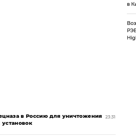
в К
Воз
РЭБ
Hig
пецназа в Россию для уничтожения
23:31
 установок