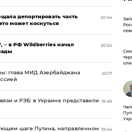
щала депортировать часть
20:44
Зап
это может коснуться
Рос
сев
, – в РФ Wildberries начал
20:24
лады
Сик
тер
оли
ны: глава МИД Азербайджана
20:17
иссией
вязи и РЭБ: в Украине представили
19:49
Чал
Пут
Укр
ующем шаге Путина, направленном
19:44