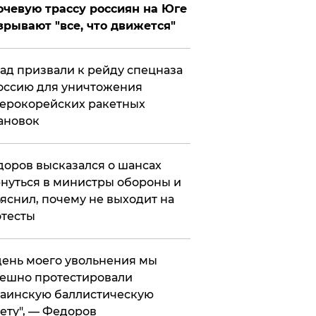
чевую трассу россиян на Юге
зрывают "все, что движется"
ад призвали к рейду спецназа
оссию для уничтожения
ерокорейских ракетных
ановок
оров высказался о шансах
нуться в министры обороны и
яснил, почему не выходит на
тесты
 день моего увольнения мы
ешно протестировали
аинскую баллистическую
ету", — Федоров