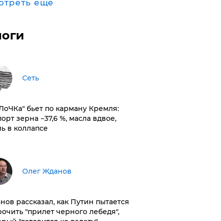
отреть ещё
логи
Сеть
оЛоЧКа" бьет по карману Кремля:
орт зерна −37,6 %, масла вдвое,
ль в коллапсе
Олег Жданов
нов рассказал, как Путин пытается
рочить "прилет черного лебедя",