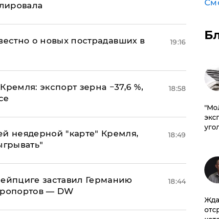
См
улировала
Б
известно о новых пострадавших в
19:16
Кремля: экспорт зерна −37,6 %,
18:58
се
​"М
эксп
уго
ей неядерной "карте" Кремля,
18:49
ыгрывать"
 Лейпциге заставил Германию
18:44
эропортов — DW
Жда
отс