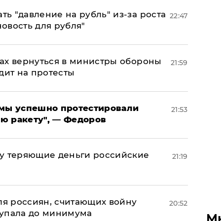
ь "давление на рубль" из-за роста
22:47
новость для рубля"
ах вернуться в министры обороны
21:59
дит на протесты
я мы успешно протестировали
21:53
ю ракету", — Федоров
му теряющие деньги российские
21:19
а
оля россиян, считающих войну
20:52
 упала до минимума
М