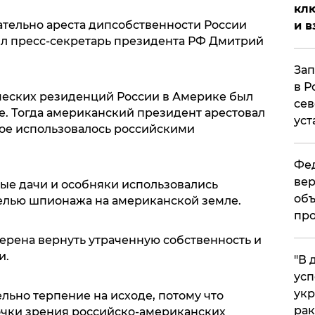
клю
ательно ареста дипсобственности России
и в
ил пресс-секретарь президента РФ Дмитрий
Зап
в Р
ческих резиденций России в Америке был
сев
. Тогда американский президент арестовал
уст
ое использовалось российскими
Фед
вер
ые дачи и особняки использовались
объ
елью шпионажа на американской земле.
про
ерена вернуть утраченную собственность и
и.
​"В
усп
укр
ельно терпение на исходе, потому что
рак
очки зрения российско-американских