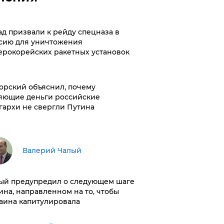
ад призвали к рейду спецназа в
сию для уничтожения
ерокорейских ракетных установок
орский объяснил, почему
яющие деньги российские
гархи не свергли Путина
Валерий Чалый
ый предупредил о следующем шаге
ина, направленном на то, чтобы
аина капитулировала