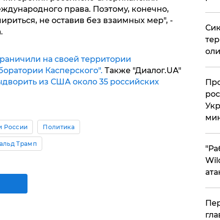
ждународного права. Поэтому, конечно,
ириться, не оставив без взаимных мер", -
Сик
.
тер
оли
раничили на своей территории
оратории Касперского".
Также "Диалог.UA"
дворить из США около 35 российских
​Пр
рос
Укр
ми
и России
Политика
альд Трамп
"Ра
Wil
ата
Пер
гла