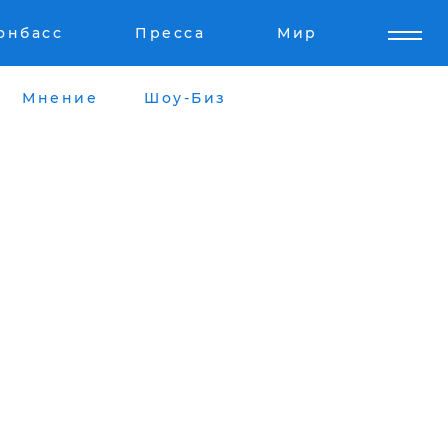
онбасс
Пресса
Мир
Мнение
Шоу-Биз