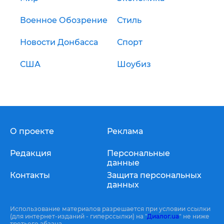
Военное Обозрение
Стиль
Новости Донбасса
Спорт
США
Шоубиз
О проекте
Реклама
Редакция
Персональные
данные
Контакты
Защита персональных
данных
Использование материалов разрешается при условии ссылки
(для интернет-изданий - гиперссылки) на "
Диалог.ua
" не ниже
третьего абзаца.