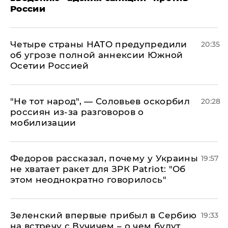
России
Четыре страны НАТО предупредили
20:35
об угрозе полной аннексии Южной
Осетии Россией
​"Не тот народ", — Соловьев оскорбил
20:28
россиян из-за разговоров о
мобилизации
Федоров рассказал, почему у Украины
19:57
не хватает ракет для ЗРК Patriot: "Об
этом неоднократно говорилось"
Зеленский впервые прибыл в Сербию
19:33
на встречу с Вучичем – о чем будут