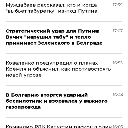
Муждабаев рассказал, кто и когда
17:59
"выбьет табуретку" из-под Путина
Стратегический удар для Путина:
17:07
Вучич "нарушил табу" и тепло
принимает Зеленского в Белграде
Коваленко предупредил о планах
16:55
Кремля и объяснил, как противостоять
новой угрозе
В Болгарию вторгся ударный
16:44
беспилотник и взорвался у важного
газопровода
Командир РДК Капустин раскрыл один
16:05