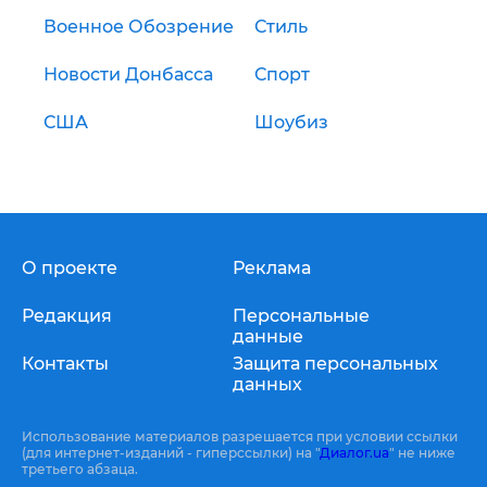
Военное Обозрение
Стиль
Новости Донбасса
Спорт
США
Шоубиз
О проекте
Реклама
Редакция
Персональные
данные
Контакты
Защита персональных
данных
Использование материалов разрешается при условии ссылки
(для интернет-изданий - гиперссылки) на "
Диалог.ua
" не ниже
третьего абзаца.