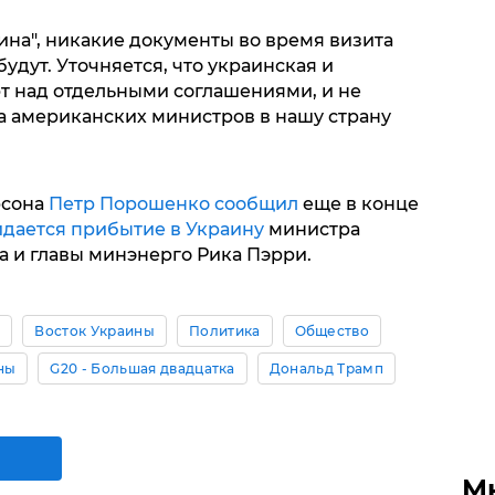
ина", никакие документы во время визита
удут. Уточняется, что украинская и
т над отдельными соглашениями, и не
та американских министров в нашу страну
рсона
Петр Порошенко сообщил
еще в конце
дается прибытие в Украину
министра
 и главы минэнерго Рика Пэрри.
о
Восток Украины
Политика
Общество
ны
G20 - Большая двадцатка
Дональд Трамп
М