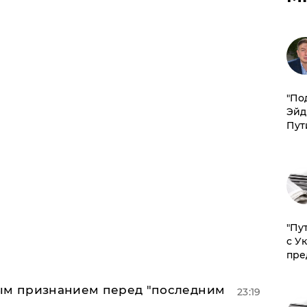
​"По
Эйд
Пут
"Пу
с У
пре
ным признанием перед "последним
23:19