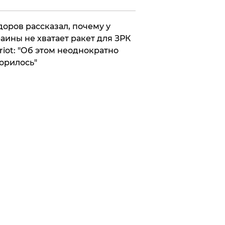
оров рассказал, почему у
аины не хватает ракет для ЗРК
riot: "Об этом неоднократно
орилось"