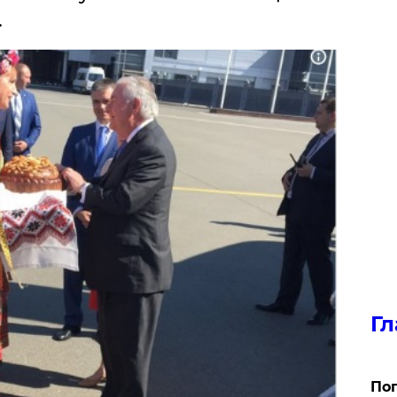
.
Гл
Поп