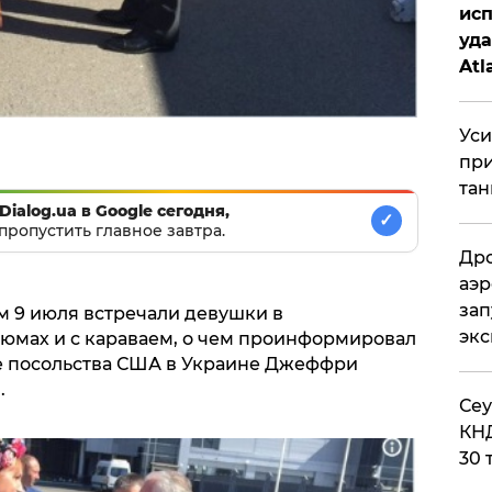
исп
уда
Atl
би
Уси
при
тан
Dialog.ua в Google сегодня,
✓
пропустить главное завтра.
Дро
аэр
зап
м 9 июля встречали девушки в
эк
юмах и с караваем, о чем проинформировал
аше посольства США в Украине Джеффри
.
​Се
КНД
30 