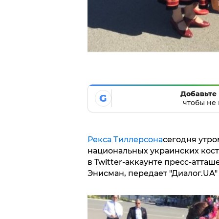
Добавьте 
G
чтобы не 
Рекса Тиллерсона
сегодня утро
национальных украинских кост
в Twitter-аккаунте пресс-атт
Энисман, передает "Диалог.UA" 