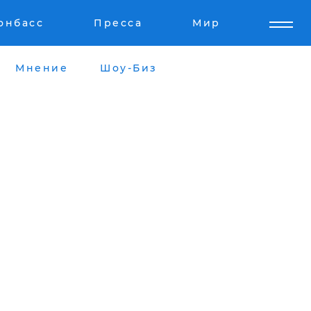
онбасс
Пресса
Мир
Мнение
Шоу-Биз