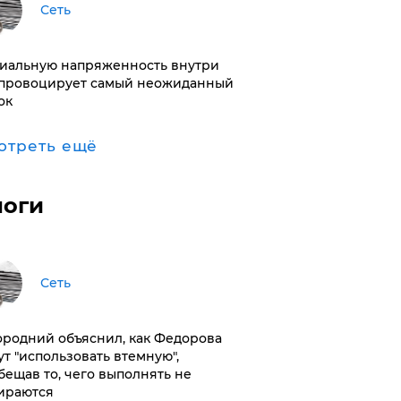
Сеть
иальную напряженность внутри
провоцирует самый неожиданный
ок
отреть ещё
логи
Сеть
ородний объяснил, как Федорова
ут "использовать втемную",
бещав то, чего выполнять не
ираются