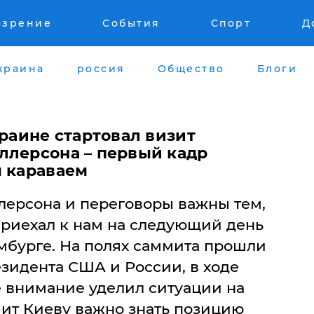
озрение
События
Спорт
Д
краина
россия
Общество
Блоги
краине стартовал визит
ллерсона – первый кадр
м караваем
лерсона и переговоры важны тем,
приехал к нам на следующий день
мбурге. На полях саммита прошли
зидента США и России, в ходе
 внимание уделил ситуации на
чит Киеву важно знать позицию