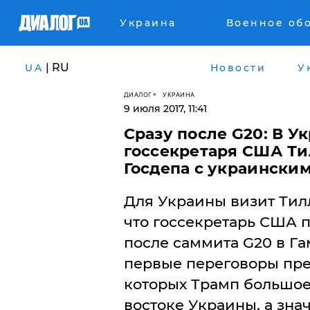
Украина
Военное об
| RU
UA
Новости
У
ДИАЛОГ
УКРАИНА
9 июля 2017, 11:41
Сразу после G20: В У
госсекретаря США Ти
Госдепа с украински
Для Украины визит Тил
что госсекретарь США 
после саммита G20 в Га
первые переговоры пре
которых Трамп большое
востоке Украины, а зна