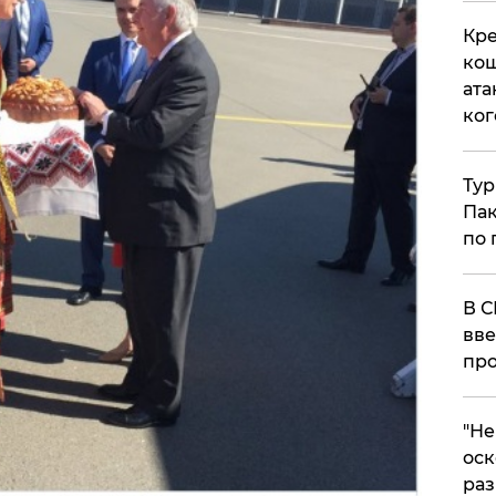
Кре
кош
ата
ког
Тур
Пак
по 
В С
вве
про
​"Н
оск
раз