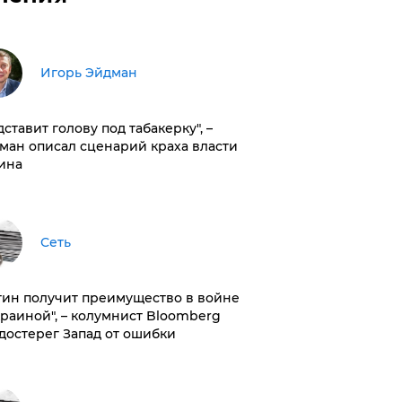
Игорь Эйдман
дставит голову под табакерку", –
ман описал сценарий краха власти
ина
Сеть
тин получит преимущество в войне
краиной", – колумнист Bloomberg
достерег Запад от ошибки