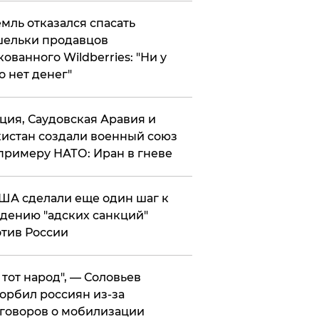
мль отказался спасать
ельки продавцов
кованного Wildberries: "Ни у
о нет денег"
ция, Саудовская Аравия и
истан создали военный союз
примеру НАТО: Иран в гневе
ША сделали еще один шаг к
дению "адских санкций"
тив России
е тот народ", — Соловьев
орбил россиян из-за
говоров о мобилизации