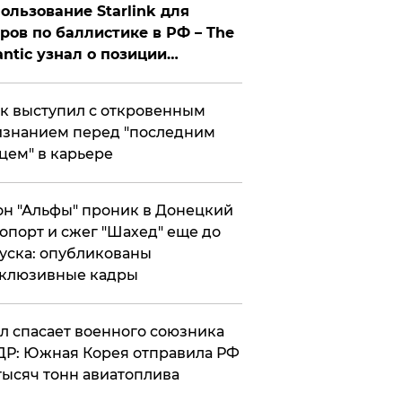
ользование Starlink для
ров по баллистике в РФ – The
antic узнал о позиции
знесмена
к выступил с откровенным
знанием перед "последним
цем" в карьере
н "Альфы" проник в Донецкий
опорт и сжег "Шахед" еще до
уска: опубликованы
склюзивные кадры
ул спасает военного союзника
Р: Южная Корея отправила РФ
тысяч тонн авиатоплива