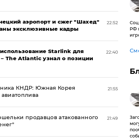
нецкий аэропорт и сжег "Шахед"
22:52
Соц
ваны эксклюзивные кадры
РФ 
игр
См
использование Starlink для
22:40
– The Atlantic узнал о позиции
Б
юзника КНДР: Южная Корея
21:55
н авиатоплива
кошельки продавцов атакованного
Заг
21:49
мог
енег"
поо
соб