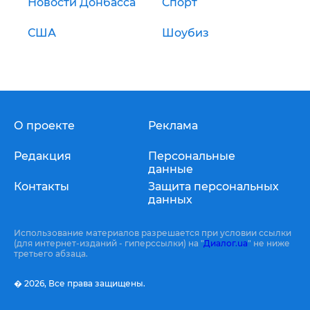
Новости Донбасса
Спорт
США
Шоубиз
О проекте
Реклама
Редакция
Персональные
данные
Контакты
Защита персональных
данных
Использование материалов разрешается при условии ссылки
(для интернет-изданий - гиперссылки) на "
Диалог.ua
" не ниже
третьего абзаца.
� 2026,
Все права защищены.