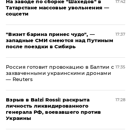
На заводе по сборке "Шахедов" в
17:42
Татарстане массовые увольнения —
соцсети
"Визит барина принес чудо", —
17:37
западные СМИ смеются над Путиным
после поездки в Сибирь
​Россия готовит провокацию в Балтии с
17:35
захваченными украинскими дронами
— Reuters
​Взрыв в Balzi Rossi: раскрыта
17:28
личность ликвидированного
генерала РФ, воевавшего против
Украины