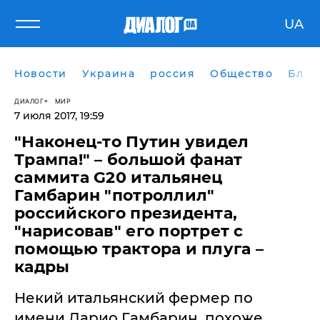
UA
Новости
Украина
россия
Общество
Блог
ДИАЛОГ
МИР
7 июля 2017, 19:59
"Наконец-то Путин увидел
Трампа!" – большой фанат
саммита G20 итальянец
Гамбарин "потроллил"
российского президента,
"нарисовав" его портрет с
помощью трактора и плуга –
кадры
Некий итальянский фермер по
имени Дарио Гамбарин, похоже,