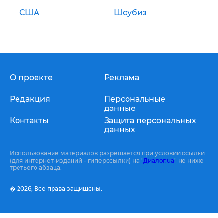
США
Шоубиз
О проекте
Реклама
Редакция
Персональные
данные
Контакты
Защита персональных
данных
Использование материалов разрешается при условии ссылки
(для интернет-изданий - гиперссылки) на "
Диалог.ua
" не ниже
третьего абзаца.
� 2026,
Все права защищены.