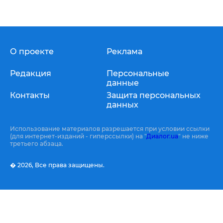
О проекте
Реклама
Редакция
Персональные
данные
Контакты
Защита персональных
данных
Использование материалов разрешается при условии ссылки
(для интернет-изданий - гиперссылки) на "
Диалог.ua
" не ниже
третьего абзаца.
� 2026,
Все права защищены.