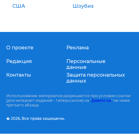
США
Шоубиз
О проекте
Реклама
Редакция
Персональные
данные
Контакты
Защита персональных
данных
Использование материалов разрешается при условии ссылки
(для интернет-изданий - гиперссылки) на "
Диалог.ua
" не ниже
третьего абзаца.
� 2026,
Все права защищены.