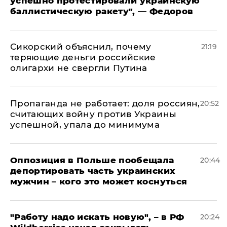
успешно протестировали украинскую
баллистическую ракету", — Федоров
Сикорский объяснил, почему
21:19
теряющие деньги российские
олигархи не свергли Путина
​Пропаганда не работает: доля россиян,
20:52
считающих войну против Украины
успешной, упала до минимума
Оппозиция в Польше пообещала
20:44
депортировать часть украинских
мужчин – кого это может коснуться
"Работу надо искать новую", – в РФ
20:24