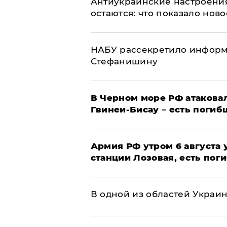
Антиукраинские настроения
остаются: что показало нов
НАБУ рассекретило информ
Стефанишину
В Черном море РФ атаковал
Гвинеи-Бисау – есть погиб
Армия РФ утром 6 августа
станции Лозовая, есть пог
В одной из областей Украи