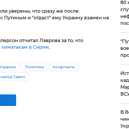
80 
спу
ли уверены, что сразу же после
неф
с Путиным и "отдаст" ему Украину взамен на
пос
лерсон отчитал Лаврова за то, что
​"П
к химатакам в Сирии
.
вое
про
 Украины
Политика
Конфликты
​Ис
ональд Трамп
кад
Мар
ВС
В В
чин
Укр