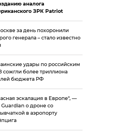
озданию аналога
риканского ЗРК Patriot
оскве за день похоронили
рого генерала – стало известно
я
аинские удары по российским
 сожгли более триллиона
блей бюджета РФ
асная эскалация в Европе", —
 Guardian о дроне со
ывчаткой в аэропорту
йпцига