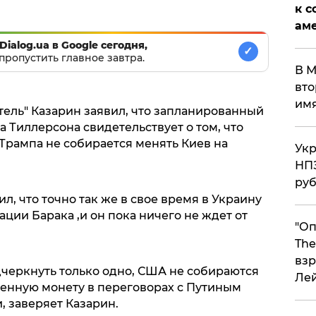
к с
аме
Dialog.ua в Google сегодня,
✓
пропустить главное завтра.
В М
вто
им
тель" Казарин заявил, что запланированный
а Тиллерсона свидетельствует о том, что
Трампа не собирается менять Киев на
Укр
НПЗ
ру
, что точно так же в свое время в Украину
ии Барака ,и он пока ничего не ждет от
"Оп
The
взр
дчеркнуть только одно, США не собираются
Ле
менную монету в переговорах с Путиным
, заверяет Казарин.