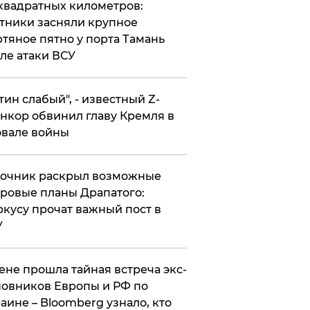
квадратных километров:
тники засняли крупное
тяное пятно у порта Тамань
ле атаки ВСУ
утин слабый", - известный Z-
нкор обвинил главу Кремля в
вале войны
точник раскрыл возможные
ровые планы Драпатого:
кусу прочат важный пост в
У
ене прошла тайная встреча экс-
овников Европы и РФ по
аине – Bloomberg узнало, кто