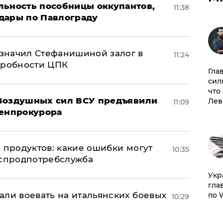
льность пособницы оккупантов,
11:38
дары по Павлограду
значил Стефанишиной залог в
11:24
дробности ЦПК
Гла
сил
что
 Воздушных сил ВСУ предъявили
Лев
11:09
Генпрокурора
 продуктов: какие ошибки могут
10:35
оспродпотребслужба
​Ук
гла
али воевать на итальянских боевых
по 
10:29