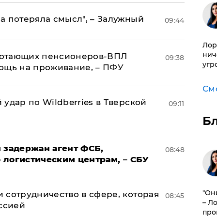
а потеряла смысл", – Залужный
09:44
Лор
нич
аботающих пенсионеров-ВПЛ
09:38
угр
ощь на проживание, – ПФУ
См
удар по Wildberries в Тверской
09:11
Б
 задержан агент ФСБ,
08:48
 логистическим центрам, – СБУ
"Он
 сотрудничество в сфере, которая
08:45
– Л
оссией
про