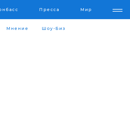
онбасс
Пресса
Мир
Мнение
Шоу-Биз