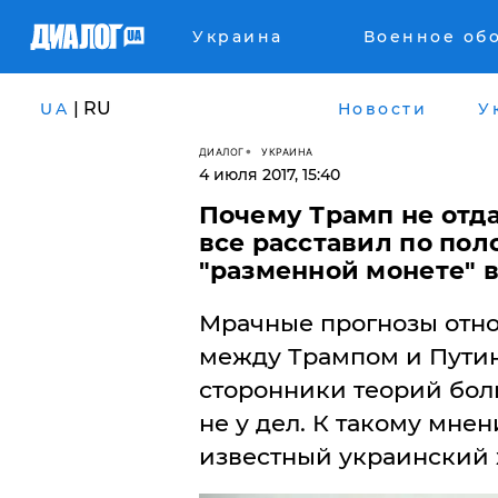
Украина
Военное об
| RU
UA
Новости
У
ДИАЛОГ
УКРАИНА
4 июля 2017, 15:40
​Почему Трамп не отд
все расставил по пол
"разменной монете" 
Мрачные прогнозы отн
между Трампом и Путин
сторонники теорий бол
не у дел. К такому мне
известный украинский 