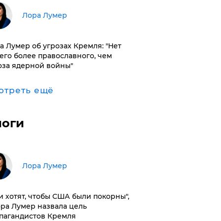
​Лора Лумер
а Лумер об угрозах Кремля: "Нет
его более православного, чем
оза ядерной войны"
отреть ещё
логи
​Лора Лумер
и хотят, чтобы США были покорны",
ора Лумер назвала цель
пагандистов Кремля