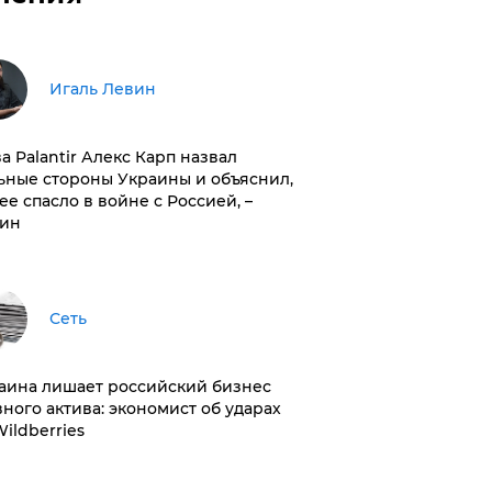
Игаль Левин
ва Palantir Алекс Карп назвал
ьные стороны Украины и объяснил,
 ее спасло в войне с Россией, –
ин
Сеть
раина лишает российский бизнес
вного актива: экономист об ударах
Wildberries