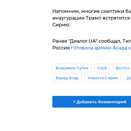
Напомним, многие скептики бы
инаугурации Трамп встретится 
Сирию.
Ранее "Диалог.UA" сообщал, Тил
Россия
готовила армию Асада 
Владимир Путин
США
Восток
Башар Асад
Новости Сирии
Д
+ Добавить Комментарий