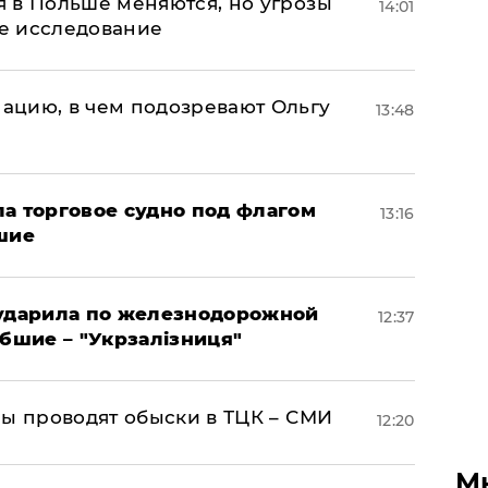
 в Польше меняются, но угрозы
14:01
ое исследование
ацию, в чем подозревают Ольгу
13:48
а торговое судно под флагом
13:16
шие
 ударила по железнодорожной
12:37
ибшие – "Укрзалізниця"
ны проводят обыски в ТЦК – СМИ
12:20
М