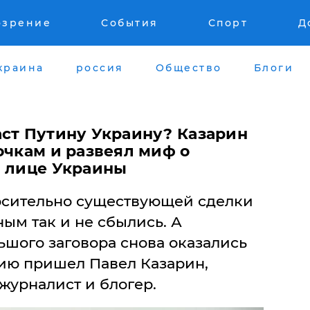
озрение
События
Спорт
Д
краина
россия
Общество
Блоги
аст Путину Украину? Казарин
очкам и развеял миф о
в лице Украины
осительно существующей сделки
ым так и не сбылись. А
ьшого заговора снова оказались
нию пришел Павел Казарин,
журналист и блогер.