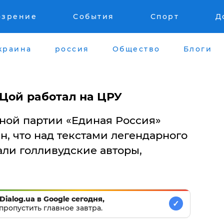
озрение
События
Спорт
Д
краина
россия
Общество
Блоги
 Цой работал на ЦРУ
ной партии «Единая Россия»
, что над текстами легендарного
али голливудские авторы,
Dialog.ua в Google сегодня,
✓
пропустить главное завтра.