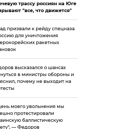
чевую трассу россиян на Юге
зрывают "все, что движется"
ад призвали к рейду спецназа
оссию для уничтожения
ерокорейских ракетных
ановок
оров высказался о шансах
нуться в министры обороны и
яснил, почему не выходит на
тесты
 день моего увольнения мы
ешно протестировали
аинскую баллистическую
ету", — Федоров