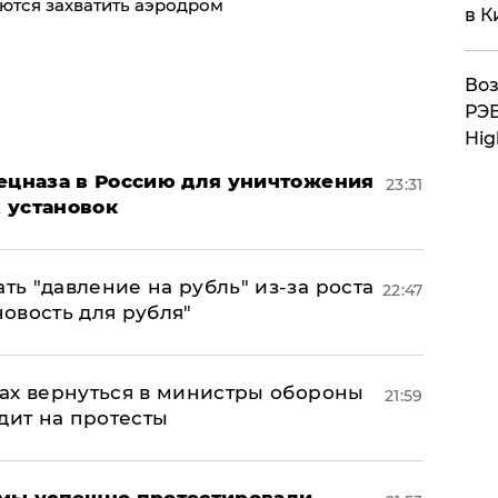
ются захватить аэродром
в К
Воз
РЭБ
Hig
пецназа в Россию для уничтожения
23:31
 установок
ь "давление на рубль" из-за роста
22:47
новость для рубля"
ах вернуться в министры обороны
21:59
дит на протесты