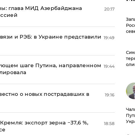
ны: глава МИД Азербайджана
20:17
иссией
Зап
Рос
сев
вязи и РЭБ: в Украине представили
19:49
Сик
тер
оли
ующем шаге Путина, направленном
19:44
улировала
известно о новых пострадавших в
19:16
Чал
Пут
Укр
Кремля: экспорт зерна −37,6 %,
18:58
се