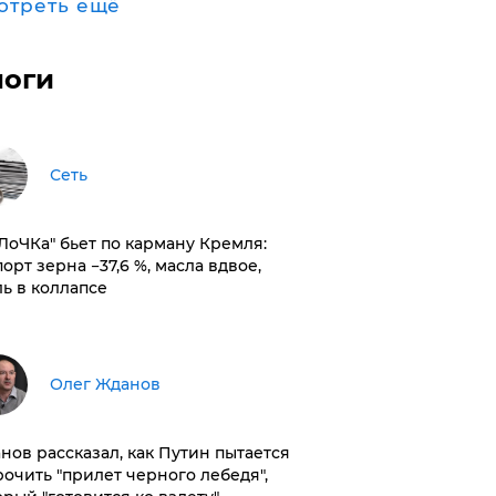
отреть ещё
логи
Сеть
оЛоЧКа" бьет по карману Кремля:
орт зерна −37,6 %, масла вдвое,
ль в коллапсе
Олег Жданов
нов рассказал, как Путин пытается
рочить "прилет черного лебедя",