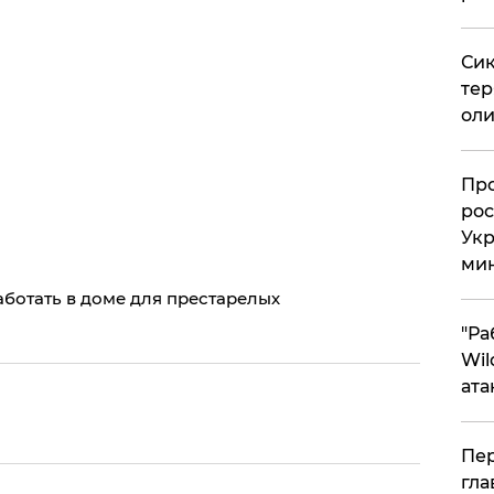
Сик
тер
оли
​Пр
рос
Укр
ми
аботать в доме для престарелых
"Ра
Wil
ата
Пер
гла