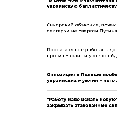
​"В день моего увольнени
украинскую баллистическу
Сикорский объяснил, поче
олигархи не свергли Путин
​Пропаганда не работает: д
против Украины успешной,
Оппозиция в Польше пообе
украинских мужчин – кого 
"Работу надо искать новую"
закрывать атакованные ск