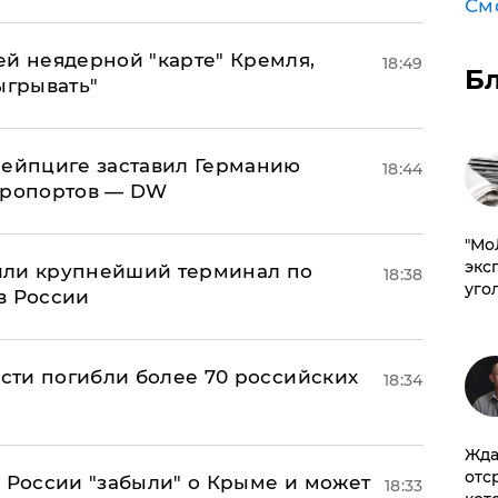
См
ей неядерной "карте" Кремля,
18:49
Б
ыгрывать"
 Лейпциге заставил Германию
18:44
эропортов — DW
​"М
эксп
или крупнейший терминал по
18:38
уго
в России
асти погибли более 70 российских
18:34
Жда
отс
в России "забыли" о Крыме и может
18:33