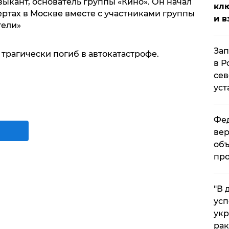
зыкант, основатель группы «Кино». Он начал
клю
ртах в Москве вместе с участниками группы
и в
тели»
Зап
й трагически погиб в автокатастрофе.
в Р
сев
уст
Фед
вер
объ
про
​"В
усп
укр
рак