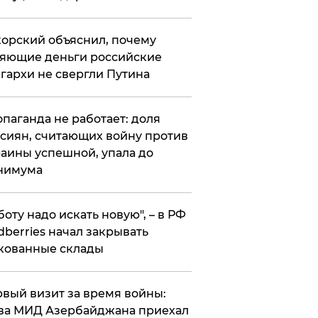
орский объяснил, почему
яющие деньги российские
гархи не свергли Путина
опаганда не работает: доля
сиян, считающих войну против
аины успешной, упала до
нимума
боту надо искать новую", – в РФ
dberries начал закрывать
кованные склады
вый визит за время войны:
ва МИД Азербайджана приехал