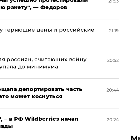
я мы успешно протестировали
21:53
ю ракету", — Федоров
му теряющие деньги российские
21:19
а
оля россиян, считающих войну
20:52
 упала до минимума
щала депортировать часть
20:44
это может коснуться
, – в РФ Wildberries начал
20:24
лады
М