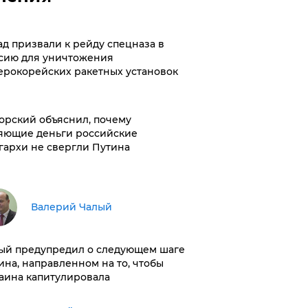
ад призвали к рейду спецназа в
сию для уничтожения
ерокорейских ракетных установок
орский объяснил, почему
яющие деньги российские
гархи не свергли Путина
Валерий Чалый
ый предупредил о следующем шаге
ина, направленном на то, чтобы
аина капитулировала