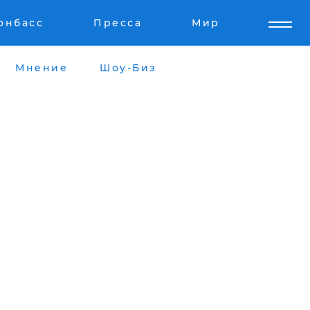
онбасс
Пресса
Мир
Мнение
Шоу-Биз