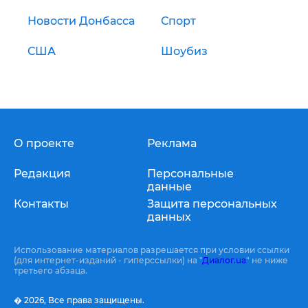
Новости Донбасса
Спорт
США
Шоубиз
О проекте
Реклама
Редакция
Персональные
данные
Контакты
Защита персональных
данных
Использование материалов разрешается при условии ссылки
(для интернет-изданий - гиперссылки) на "
Диалог.ua
" не ниже
третьего абзаца.
� 2026,
Все права защищены.