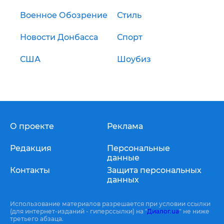
Военное Обозрение
Стиль
Новости Донбасса
Спорт
США
Шоубиз
О проекте
Реклама
Редакция
Персональные
данные
Контакты
Защита персональных
данных
Использование материалов разрешается при условии ссылки
(для интернет-изданий - гиперссылки) на "
Диалог.ua
" не ниже
третьего абзаца.