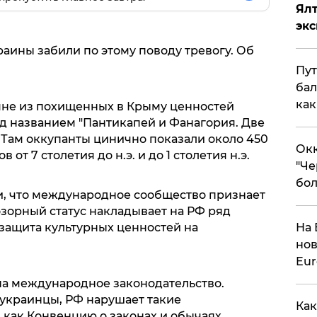
Ял
эк
аины забили по этому поводу тревогу. Об
Пут
бал
как
яне из похищенных в Крыму ценностей
од названием "Пантикапей и Фанагория. Две
 Там оккупанты цинично показали около 450
Окк
т 7 столетия до н.э. и до 1 столетия н.э.
"Че
бол
, что международное сообщество признает
озорный статус накладывает на РФ ряд
 защита культурных ценностей на
На 
нов
Eu
на международное законодательство.
украинцы, РФ нарушает такие
Как
как Конвенцию о законах и обычаях