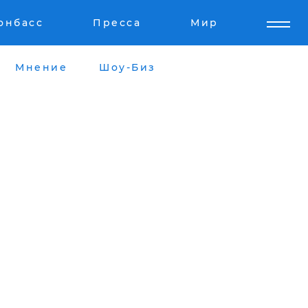
онбасс
Пресса
Мир
Мнение
Шоу-Биз