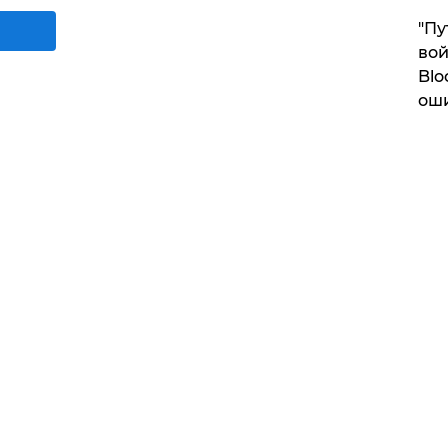
"Пу
вой
Blo
ош