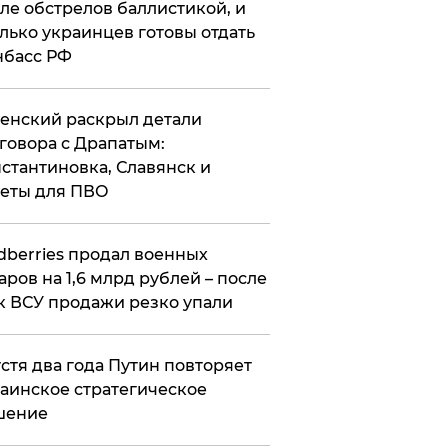
ле обстрелов баллистикой, и
лько украинцев готовы отдать
нбасс РФ
ленский раскрыл детали
говора с Драпатым:
стантиновка, Славянск и
еты для ПВО
ldberries продал военных
аров на 1,6 млрд рублей – после
к ВСУ продажи резко упали
стя два года Путин повторяет
аинское стратегическое
шение