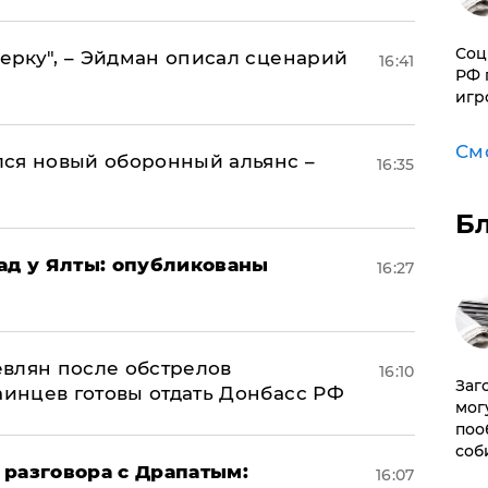
Соц
керку", – Эйдман описал сценарий
16:41
РФ 
игр
См
ся новый оборонный альянс –
16:35
Б
рад у Ялты: опубликованы
16:27
влян после обстрелов
16:10
Заг
аинцев готовы отдать Донбасс РФ
мог
поо
соб
 разговора с Драпатым:
16:07