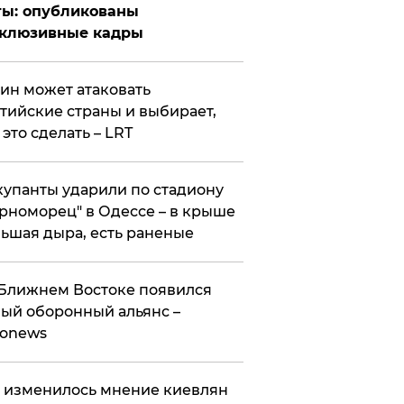
ты: опубликованы
склюзивные кадры
ин может атаковать
тийские страны и выбирает,
 это сделать – LRT
упанты ударили по стадиону
рноморец" в Одессе – в крыше
ьшая дыра, есть раненые
Ближнем Востоке появился
ый оборонный альянс –
ronews
 изменилось мнение киевлян