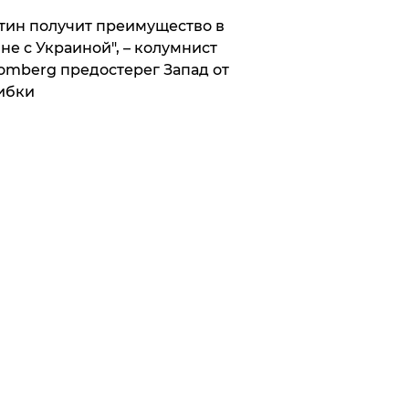
тин получит преимущество в
не с Украиной", – колумнист
omberg предостерег Запад от
ибки