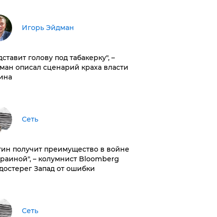
Игорь Эйдман
дставит голову под табакерку", –
ман описал сценарий краха власти
ина
Сеть
тин получит преимущество в войне
краиной", – колумнист Bloomberg
достерег Запад от ошибки
Сеть