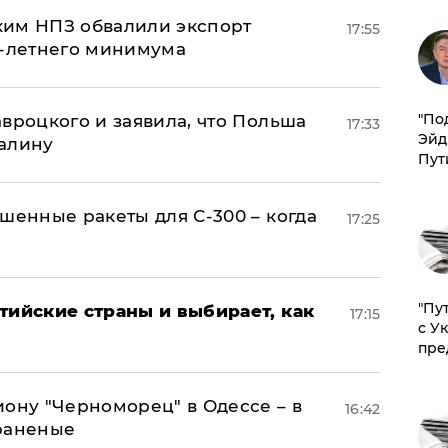
ким НПЗ обвалили экспорт
17:55
0-летнего минимума
​"По
авроцкого и заявила, что Польша
17:33
Эйд
алину
Пут
шенные ракеты для С-300 – когда
17:25
"Пу
тийские страны и выбирает, как
17:15
с У
пре
иону "Черноморец" в Одессе – в
16:42
раненые