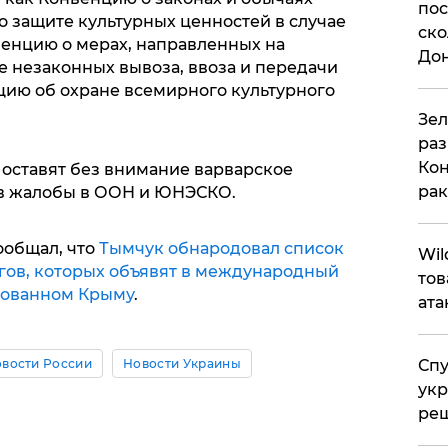
пос
о защите культурных ценностей в случае
ско
енцию о мерах, направленных на
До
 незаконных вывоза, ввоза и передачи
цию об охране всемирного культурного
​Зе
раз
Кон
 оставят без внимание варварское
рак
ив жалобы в ООН и ЮНЭСКО.
ообщал, что
Тымчук обнародовал список
​Wi
гов, которых объявят в международный
тов
рованном Крыму
.
ата
вости России
Новости Украины
Спу
укр
ре