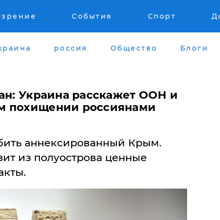
озрение
События
Спорт
Д
краина
россия
Общество
Блоги
зан: Украина расскажет ООН и
м похищении россиянами
бить аннексированный Крым.
зит из полуострова ценные
акты.