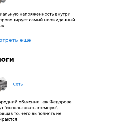
иальную напряженность внутри
провоцирует самый неожиданный
ок
отреть ещё
логи
Сеть
ородний объяснил, как Федорова
ут "использовать втемную",
бещав то, чего выполнять не
ираются