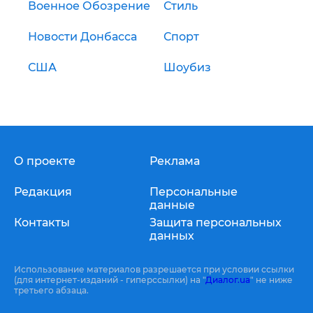
Военное Обозрение
Стиль
Новости Донбасса
Спорт
США
Шоубиз
О проекте
Реклама
Редакция
Персональные
данные
Контакты
Защита персональных
данных
Использование материалов разрешается при условии ссылки
(для интернет-изданий - гиперссылки) на "
Диалог.ua
" не ниже
третьего абзаца.