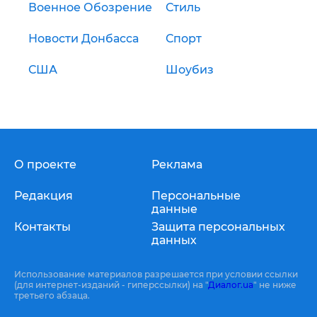
Военное Обозрение
Стиль
Новости Донбасса
Спорт
США
Шоубиз
О проекте
Реклама
Редакция
Персональные
данные
Контакты
Защита персональных
данных
Использование материалов разрешается при условии ссылки
(для интернет-изданий - гиперссылки) на "
Диалог.ua
" не ниже
третьего абзаца.