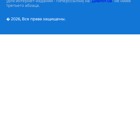
(для интернет-изданий - гиперссылки) на "
Диалог.ua
" не ниже
третьего абзаца.
� 2026,
Все права защищены.