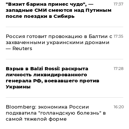
"Визит барина принес чудо", —
17:37
западные СМИ смеются над Путиным
после поездки в Сибирь
​Россия готовит провокацию в Балтии с
17:35
захваченными украинскими дронами
— Reuters
​Взрыв в Balzi Rossi: раскрыта
17:28
личность ликвидированного
генерала РФ, воевавшего против
Украины
Bloomberg: экономика России
16:20
подхватила "голландскую болезнь" в
самой тяжелой форме