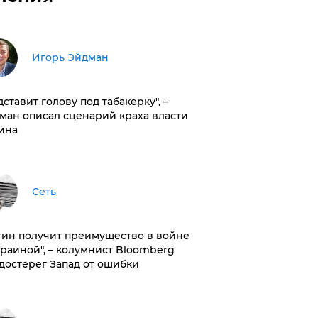
Игорь Эйдман
дставит голову под табакерку", –
ман описал сценарий краха власти
ина
Сеть
тин получит преимущество в войне
краиной", – колумнист Bloomberg
достерег Запад от ошибки