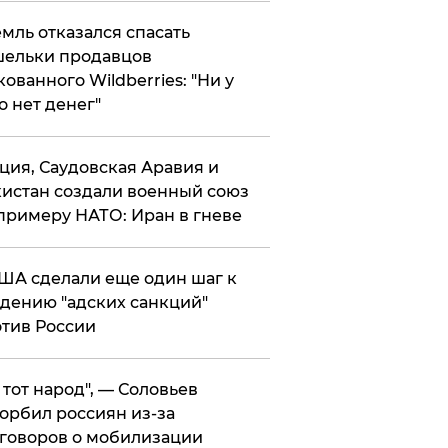
мль отказался спасать
ельки продавцов
кованного Wildberries: "Ни у
о нет денег"
ция, Саудовская Аравия и
истан создали военный союз
примеру НАТО: Иран в гневе
ША сделали еще один шаг к
дению "адских санкций"
тив России
е тот народ", — Соловьев
орбил россиян из-за
говоров о мобилизации