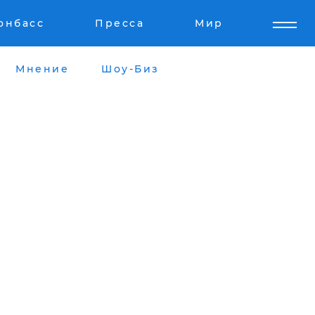
онбасс
Пресса
Мир
Мнение
Шоу-Биз