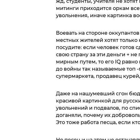
жд, студенты, учителя не хотят
митинги приходится оркам всех
увольнения, иначе картинка во
Воевать на стороне оккупантов
местных жителей хотят только
посудите: если человек готов с
свою страну за эти деньги + не
мирным путем, то его IQ равно
до войны так называемые топ -
супермаркета, продавец курей
Даже на нашумевший сгон бю
красивой картинкой для русск
увольнений и подвалов, по спи
доганяли, почему их добровол
Это тоже работа песца, если кто
Но песец и на этом не останав