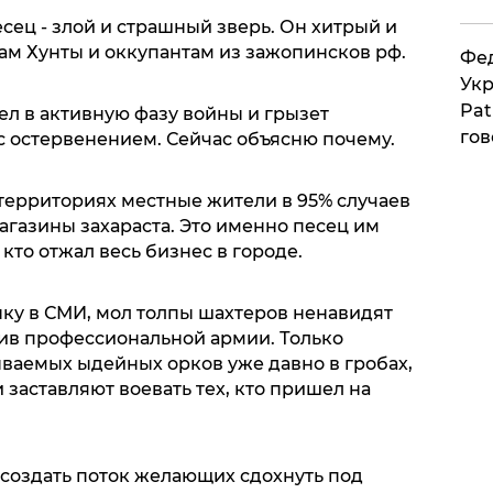
есец - злой и страшный зверь. Он хитрый и
ам Хунты и оккупантам из зажопинсков рф.
Фед
Укр
Pat
л в активную фазу войны и грызет
гов
 остервенением. Сейчас объясню почему.
ерриториях местные жители в 95% случаев
магазины захараста. Это именно песец им
 кто отжал весь бизнес в городе.
нку в СМИ, мол толпы шахтеров ненавидят
ив профессиональной армии. Только
зываемых ыдейных орков уже давно в гробах,
ки заставляют воевать тех, кто пришел на
 создать поток желающих сдохнуть под