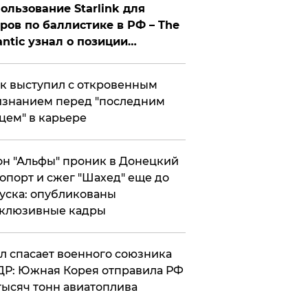
ользование Starlink для
ров по баллистике в РФ – The
antic узнал о позиции
знесмена
к выступил с откровенным
знанием перед "последним
цем" в карьере
н "Альфы" проник в Донецкий
опорт и сжег "Шахед" еще до
уска: опубликованы
склюзивные кадры
ул спасает военного союзника
Р: Южная Корея отправила РФ
тысяч тонн авиатоплива