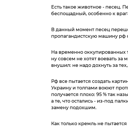
Есть такое животное - песец. П
беспощадный, особенно к враг
В данный момент песец переше
пропагандистскую машину рф с
На временно оккупированных т
ну совсем не хотят воевать за 
внушил: не надо дохнуть за тех,
Рф все пытается создать карти
Украину и толпами воюют прот
получается плохо: 95 % так на
а те, что остались - из-под пал
замену подохшим.
Как только кремль не пытается