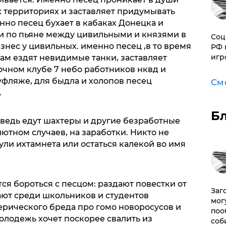
х территориях и заставляет придумывать
нно песец бухает в кабаках Донецка и
ки по пьяне между цивильными и князями в
Соц
нес у цивильных. именно песец ,в то время
РФ 
игр
цам ездят невидимые танки, заставляет
очном клубе 7 небо работников нквд и
уфляже, для быдла и холопов песец
См
.
Б
 ведь едут шахтеры и другие безработные
ютном случаев, на заработки. Никто не
ули ихтамнета или остаться калекой во имя
я бороться с песцом: раздают повестки от
Заг
ают среди школьников и студентов
мог
ерического бреда про гомо новоросусов и
поо
олодежь хочет поскорее свалить из
соб