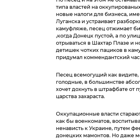
типа властей на оккупированы
новые налоги для бизнеса, име
Луганска и устраивает разбор
камуфляже, песец отжимает биз
,когда Донецк пустой, а по ули
отрываться в Шахтар Плазе и н
детишек чотких пациков в кам
придумал коммендантский час
Песец всемогущий как видите,
голодные, в большинстве абсол
хочет дохнуть в штрафбате от п
царства захараста.
Оккупационные власти стараютс
как бы военкоматов, воспитыв
ненависть к Украине, путем фе
донецких мамонтов. Но даже м