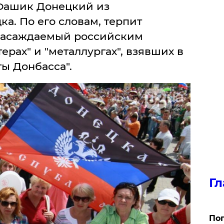
 Фашик Донецкий из
а. По его словам, терпит
насаждаемый российским
ерах" и "металлургах", взявших в
ы Донбасса".
Гл
Поп