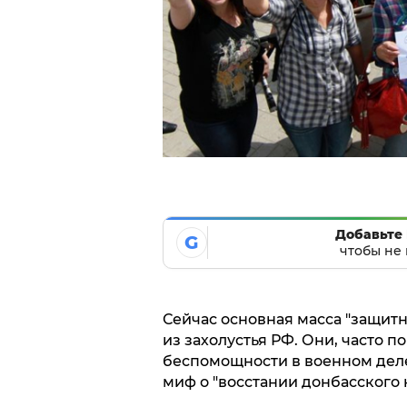
Добавьте 
G
чтобы не 
Сейчас основная масса "защит
из захолустья РФ. Они, часто п
беспомощности в военном дел
миф о "восстании донбасского н