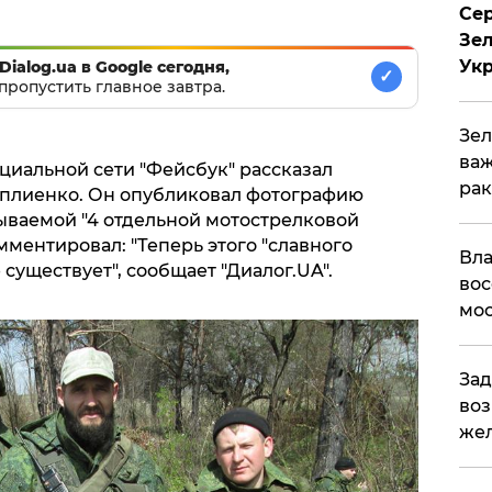
Сер
Зел
Ук
Dialog.ua в Google сегодня,
✓
пропустить главное завтра.
Зел
важ
оциальной сети "Фейсбук" рассказал
рак
плиенко. Он опубликовал фотографию
ываемой "4 отдельной мотострелковой
ментировал: "Теперь этого "славного
Вла
существует", сообщает "Диалог.UA".
вос
мос
Зад
воз
жел