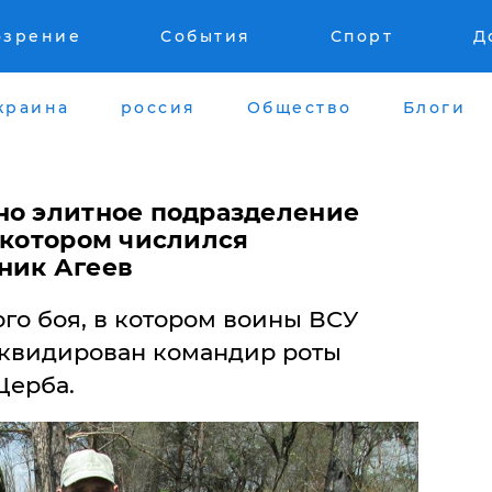
озрение
События
Спорт
Д
краина
россия
Общество
Блоги
но элитное подразделение
 котором числился
ник Агеев
ого боя, в котором воины ВСУ
ликвидирован командир роты
Щерба.