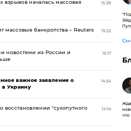
х взрывов началась массовая
15:39
​"По
Эйд
Пут
ят массовые банкротства – Reuters
15:22
См
и новостями из России и
15:17
Б
льше
нное важное заявление о
14:54
t в Украину
Жда
о восстановлении "сухопутного
14:14
нов
что