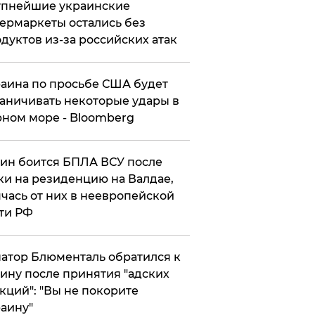
упнейшие украинские
ермаркеты остались без
дуктов из-за российских атак
аина по просьбе США будет
аничивать некоторые удары в
ном море - Bloomberg
ин боится БПЛА ВСУ после
ки на резиденцию на Валдае,
чась от них в неевропейской
ти РФ
атор Блюменталь обратился к
ину после принятия "адских
кций": "Вы не покорите
аину"