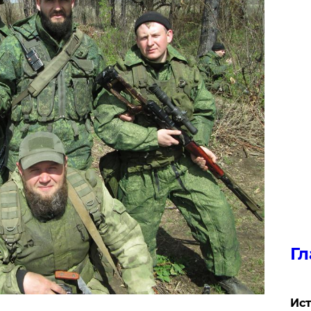
Гл
Ист