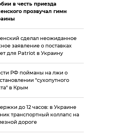
бии в честь приезда
енского прозвучал гимн
раины
енский сделал неожиданное
ное заявление о поставках
ет для Patriot в Украину
сти РФ пойманы на лжи о
становлении "сухопутного
та" в Крым
ержки до 12 часов: в Украине
ник транспортный коллапс на
езной дороге