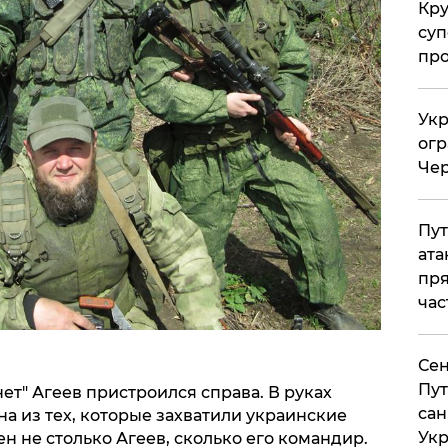
Кр
суп
про
Укр
огр
Чер
Пут
ата
пря
час
Сен
Пут
ет" Агеев пристроился справа. В руках
сан
а из тех, которые захватили украинские
Укр
н не столько Агеев, сколько его командир.