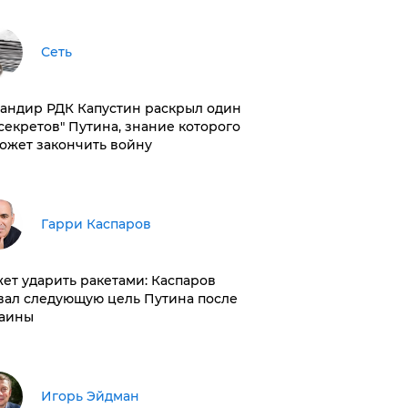
Сеть
андир РДК Капустин раскрыл один
"секретов" Путина, знание которого
ожет закончить войну
Гарри Каспаров
ет ударить ракетами: Каспаров
вал следующую цель Путина после
аины
Игорь Эйдман