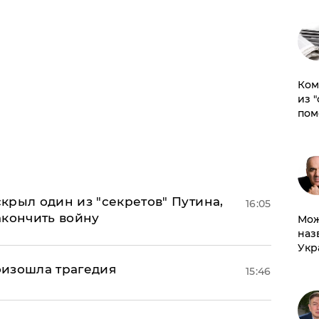
Ком
из 
пом
крыл один из "секретов" Путина,
16:05
акончить войну
Мож
наз
Укр
оизошла трагедия
15:46