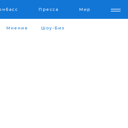
онбасс
Пресса
Мир
Мнение
Шоу-Биз