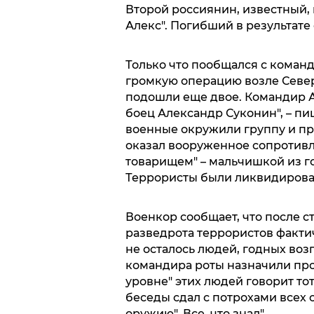
Второй россиянин, известный,
Алекс". Погибший в результате
Только что пообщался с коман
громкую операцию возле Север
подошли еще двое. Командир 
боец Александр Суконин", – пи
военные окружили группу и пр
оказал вооруженное сопротивл
товарищем" – мальчишкой из 
Террористы были ликвидирова
Военкор сообщает, что после 
разведрота террористов факти
не осталось людей, годных воз
командира роты назначили про
уровне" этих людей говорит тот
беседы сдал с потрохами всех 
оружию". Все, что знал".