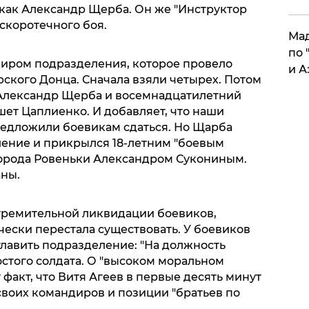
 как Александр Щерба. Он же "Инструктор
 скоротечного боя.
Мад
по 
диром подразделения, которое провело
и А
ского Донца. Сначала взяли четырех. Потом
Александр Щерба и восемнадцатилетний
шет Цаплиенко. И добавляет, что наши
едложили боевикам сдаться. Но Щарба
ение и прикрылся 18-летним "боевым
города Ровеньки Александром Сукониным.
ны.
стремительной ликвидации боевиков,
чески перестала существовать. У боевиков
главить подразделение: "На должность
стого солдата. О "высоком моральном
 факт, что Витя Агеев в первые десять минут
своих командиров и позиции "братьев по