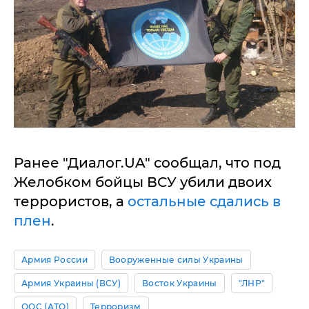
Ранее "Диалог.UA" сообщал, что под
Желобком бойцы ВСУ убили двоих
террористов, а
остальные сдались в
плен
.
Армия России
Вооруженные силы Украины
Армия Украины (ВСУ)
Восток Украины
"ЛНР"
ООС (АТО)
Терроризм