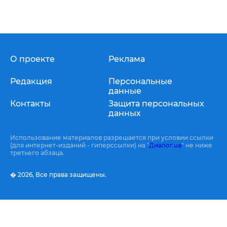
О проекте
Реклама
Редакция
Персональные
данные
Контакты
Защита персональных
данных
Использование материалов разрешается при условии ссылки
(для интернет-изданий - гиперссылки) на "
Диалог.ua
" не ниже
третьего абзаца.
� 2026,
Все права защищены.