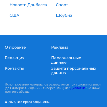
Новости Донбасса
Спорт
США
Шоубиз
О проекте
Реклама
Редакция
Персональные
данные
Контакты
Защита персональных
данных
Использование материалов разрешается при условии ссылки
(для интернет-изданий - гиперссылки) на "
Диалог.ua
" не ниже
третьего абзаца.
� 2026,
Все права защищены.