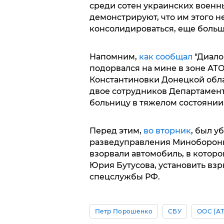
среди сотен украинских военн
демонстрируют, что им этого не
консолидироваться, еще больше
Напомним,
как сообщал
"Диало
подорвался на мине в зоне АТ
Константиновки Донецкой обла
двое сотрудников Департамент
больницу в тяжелом состоянии,
Перед этим,
во вторник
, был у
разведуправления Миноборон
взорвали автомобиль, в котор
Юрия Бутусова, установить вз
спецслужбы РФ.
Петр Порошенко
СБУ
ООС (АТ