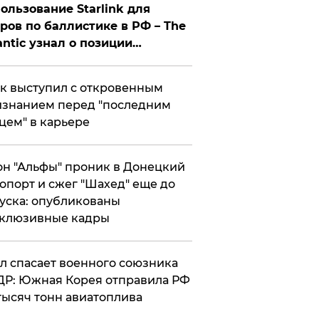
ользование Starlink для
ров по баллистике в РФ – The
antic узнал о позиции
знесмена
к выступил с откровенным
знанием перед "последним
цем" в карьере
н "Альфы" проник в Донецкий
опорт и сжег "Шахед" еще до
уска: опубликованы
склюзивные кадры
ул спасает военного союзника
Р: Южная Корея отправила РФ
тысяч тонн авиатоплива