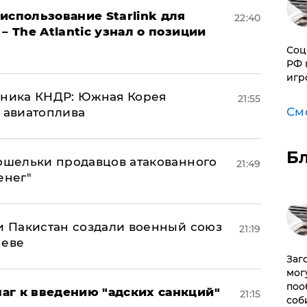
использование Starlink для
22:40
– The Atlantic узнал о позиции
Соц
РФ 
игр
юзника КНДР: Южная Корея
21:55
См
н авиатоплива
Б
кошельки продавцов атакованного
21:49
енег"
 и Пакистан создали военный союз
21:19
неве
Заг
мог
поо
аг к введению "адских санкций"
21:15
соб