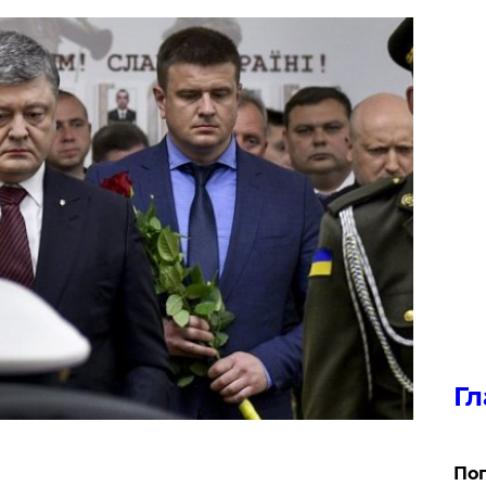
Гл
Поп