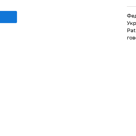
Фед
Укр
Pat
гов