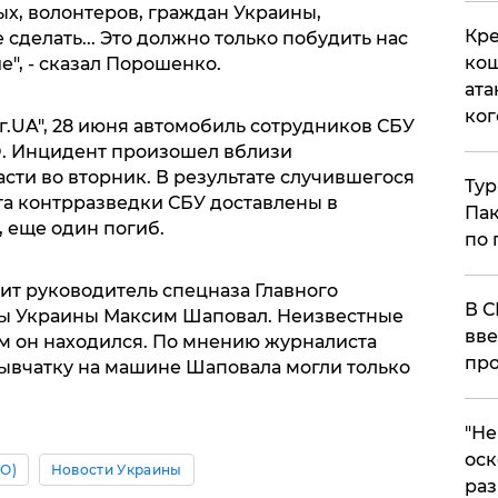
ых, волонтеров, граждан Украины,
Кре
 сделать... Это должно только побудить нас
кош
", - сказал Порошенко.
ата
ког
г.UA", 28 июня автомобиль сотрудников СБУ
О. Инцидент произошел вблизи
сти во вторник. В результате случившегося
Тур
а контрразведки СБУ доставлены в
Пак
 еще один погиб.
по 
бит руководитель спецназа Главного
В С
ы Украины Максим Шаповал. Неизвестные
вве
ом он находился. По мнению журналиста
про
рывчатку на машине Шаповала могли только
​"Н
оск
О)
Новости Украины
раз