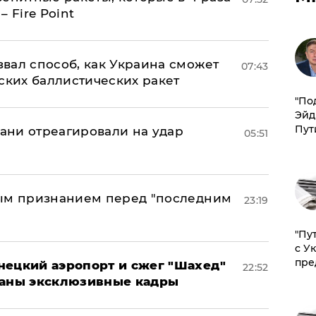
 Fire Point
вал способ, как Украина сможет
07:43
ских баллистических ракет
​"По
Эйд
Пут
рани отреагировали на удар
05:51
ным признанием перед "последним
23:19
"Пу
с У
пре
нецкий аэропорт и сжег "Шахед"
22:52
ваны эксклюзивные кадры