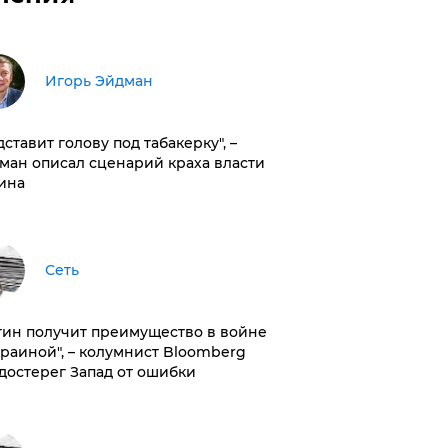
Игорь Эйдман
дставит голову под табакерку", –
ман описал сценарий краха власти
ина
Сеть
тин получит преимущество в войне
краиной", – колумнист Bloomberg
достерег Запад от ошибки