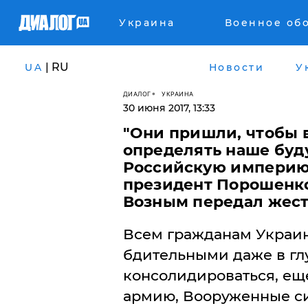
Украина
Военное об
| RU
UA
Новости
У
ДИАЛОГ
УКРАИНА
30 июня 2017, 13:33
"Они пришли, чтобы 
определять наше буду
Российскую империю. 
президент Порошенко
Возным передал жес
Всем гражданам Украин
бдительными даже в гл
консолидироваться, ещ
армию, Вооруженные си