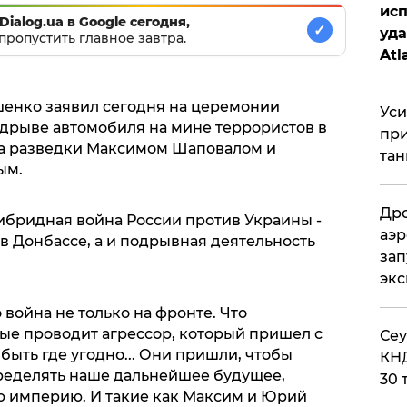
исп
Dialog.ua в Google сегодня,
✓
уда
пропустить главное завтра.
Atl
би
енко заявил сегодня на церемонии
Уси
дрыве автомобиля на мине террористов в
при
а разведки Максимом Шаповалом и
тан
ым.
Дро
гибридная война России против Украины -
аэр
 в Донбассе, а и подрывная деятельность
зап
эк
 война не только на фронте. Что
рые проводит агрессор, который пришел с
​Се
быть где угодно... Они пришли, чтобы
КНД
ределять наше дальнейшее будущее,
30 
ую империю. И такие как Максим и Юрий