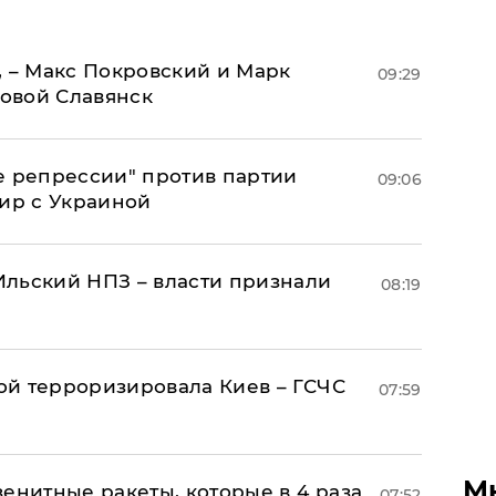
, – Макс Покровский и Марк
09:29
овой Славянск
е репрессии" против партии
09:06
мир с Украиной
льский НПЗ – власти признали
08:19
й терроризировала Киев – ГСЧС
07:59
М
енитные ракеты, которые в 4 раза
07:52