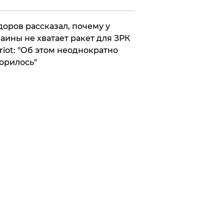
оров рассказал, почему у
аины не хватает ракет для ЗРК
riot: "Об этом неоднократно
орилось"