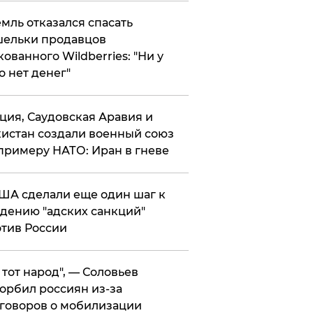
мль отказался спасать
ельки продавцов
кованного Wildberries: "Ни у
о нет денег"
ция, Саудовская Аравия и
истан создали военный союз
примеру НАТО: Иран в гневе
ША сделали еще один шаг к
дению "адских санкций"
тив России
е тот народ", — Соловьев
орбил россиян из-за
говоров о мобилизации