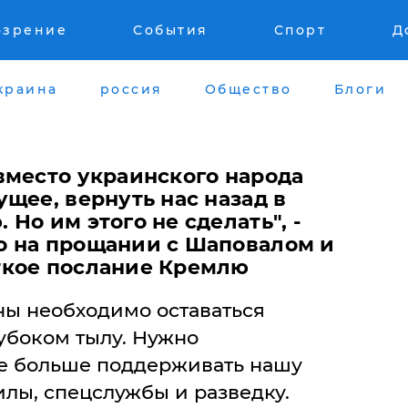
озрение
События
Спорт
Д
краина
россия
Общество
Блоги
вместо украинского народа
щее, вернуть нас назад в
Но им этого не сделать", -
 на прощании с Шаповалом и
ткое послание Кремлю
ы необходимо оставаться
убоком тылу. Нужно
е больше поддерживать нашу
лы, спецслужбы и разведку.