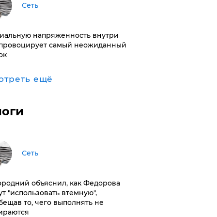
Сеть
иальную напряженность внутри
провоцирует самый неожиданный
ок
отреть ещё
логи
Сеть
ородний объяснил, как Федорова
ут "использовать втемную",
бещав то, чего выполнять не
ираются