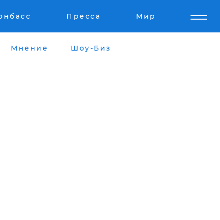
онбасс
Пресса
Мир
Мнение
Шоу-Биз