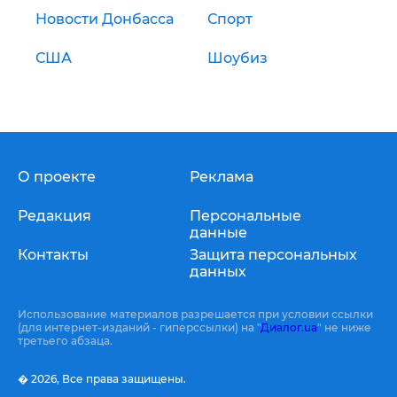
Новости Донбасса
Спорт
США
Шоубиз
О проекте
Реклама
Редакция
Персональные
данные
Контакты
Защита персональных
данных
Использование материалов разрешается при условии ссылки
(для интернет-изданий - гиперссылки) на "
Диалог.ua
" не ниже
третьего абзаца.
� 2026,
Все права защищены.