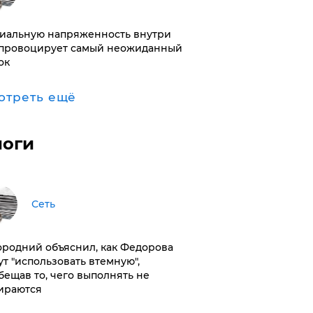
иальную напряженность внутри
провоцирует самый неожиданный
ок
отреть ещё
логи
Сеть
ородний объяснил, как Федорова
ут "использовать втемную",
бещав то, чего выполнять не
ираются