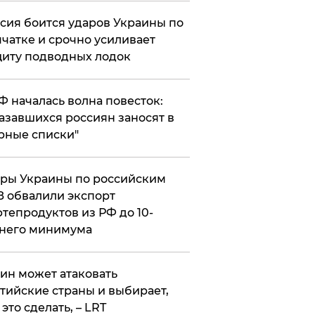
сия боится ударов Украины по
чатке и срочно усиливает
иту подводных лодок
РФ началась волна повесток:
азавшихся россиян заносят в
рные списки"
ры Украины по российским
 обвалили экспорт
тепродуктов из РФ до 10-
него минимума
ин может атаковать
тийские страны и выбирает,
 это сделать, – LRT