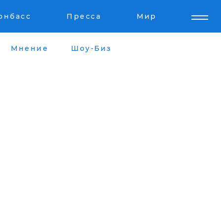
онбасс
Пресса
Мир
Мнение
Шоу-Биз