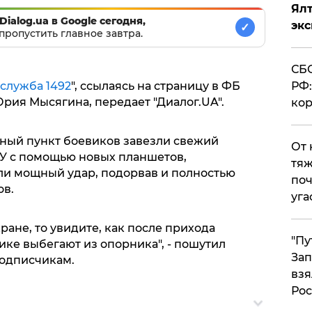
Ял
Dialog.ua в Google сегодня,
эк
✓
пропустить главное завтра.
СБС
РФ:
служба 1492
", ссылаясь на страницу в ФБ
рия Мысягина, передает "Диалог.UA".
кор
рный пункт боевиков завезли свежий
От 
У с помощью новых планшетов,
тяж
ли мощный удар, подорвав и полностью
поч
ов.
уга
ране, то увидите, как после прихода
"Пу
ике выбегают из опорника", - пошутил
Зап
подписчикам.
взя
Рос