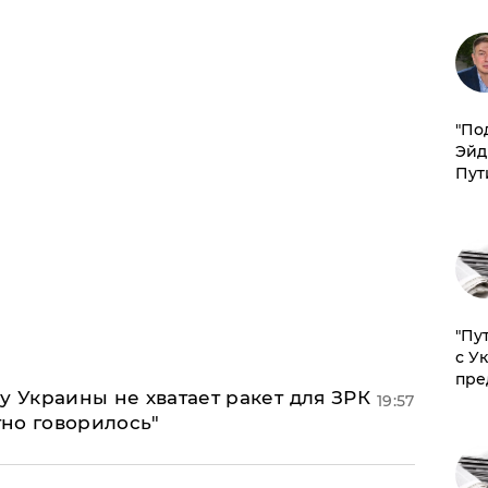
​"По
Эйд
Пут
"Пу
с У
пре
у Украины не хватает ракет для ЗРК
19:57
тно говорилось"