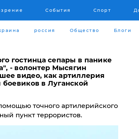
озрение
События
Спорт
Д
краина
россия
Общество
Блоги
го гостинца сепары в панике
", - волонтер Мысягин
ее видео, как артиллерия
 боевиков в Луганской
помощью точного артилерийского
ный пункт террористов.