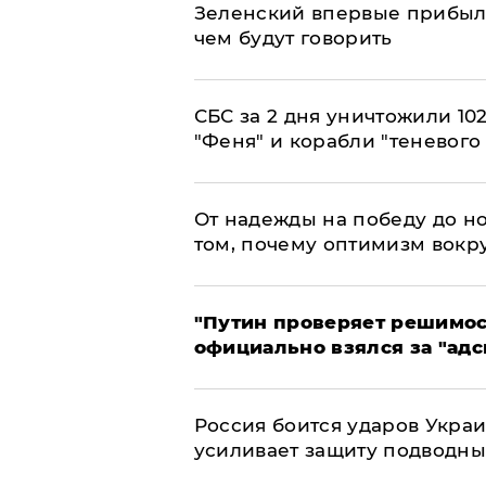
Зеленский впервые прибыл 
чем будут говорить
СБС за 2 дня уничтожили 10
"Феня" и корабли "теневого
От надежды на победу до но
том, почему оптимизм вокру
"Путин проверяет решимост
официально взялся за "адс
Россия боится ударов Укра
усиливает защиту подводны