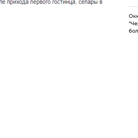
Окк
"Че
бол