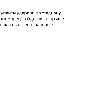
упанты ударили по стадиону
рноморец" в Одессе – в крыше
ьшая дыра, есть раненые