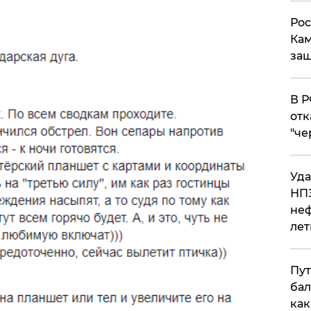
Рос
Кам
защ
​В 
отк
"че
Уда
НПЗ
неф
лет
Пут
бал
как