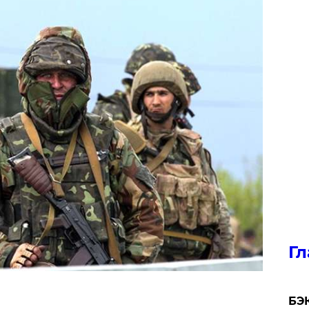
Гл
​БЭ