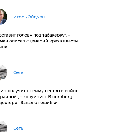
Игорь Эйдман
дставит голову под табакерку", –
ман описал сценарий краха власти
ина
Сеть
тин получит преимущество в войне
краиной", – колумнист Bloomberg
достерег Запад от ошибки
Сеть