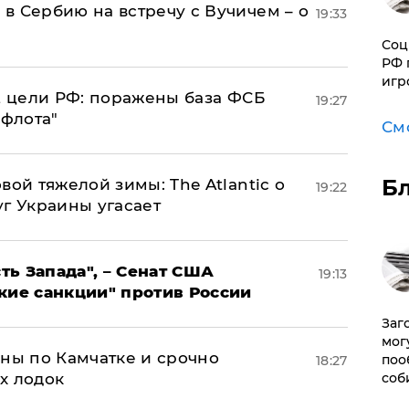
в Сербию на встречу с Вучичем – о
19:33
Соц
РФ 
игр
2 цели РФ: поражены база ФСБ
19:27
 флота"
См
Б
вой тяжелой зимы: The Atlantic о
19:22
г Украины угасает
ь Запада", – Сенат США
19:13
кие санкции" против России
Заг
мог
ины по Камчатке и срочно
поо
18:27
х лодок
соб