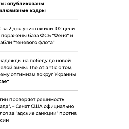
ты: опубликованы
склюзивные кадры
 за 2 дня уничтожили 102 цели
 поражены база ФСБ "Феня" и
абли "теневого флота"
надежды на победу до новой
елой зимы: The Atlantic о том,
ему оптимизм вокруг Украины
сает
тин проверяет решимость
ада", – Сенат США официально
лся за "адские санкции" против
сии