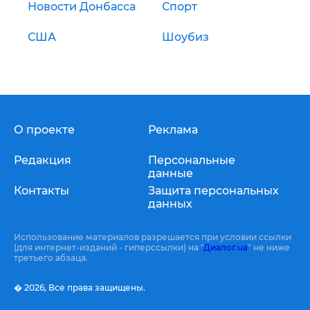
Новости Донбасса
Спорт
США
Шоубиз
О проекте
Реклама
Редакция
Персональные
данные
Контакты
Защита персональных
данных
Использование материалов разрешается при условии ссылки
(для интернет-изданий - гиперссылки) на "
Диалог.ua
" не ниже
третьего абзаца.
� 2026,
Все права защищены.