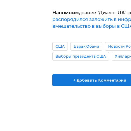
Напомним, ранее "Диалог.UA" 
распорядился заложить в инфра
вмешательство в выборы в СШ
США
Барак Обама
Новости Ро
Выборы президента США
Хиллар
+ Добавить Комментарий