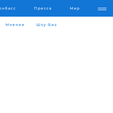
онбасс
Пресса
Мир
Мнение
Шоу-Биз