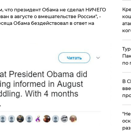
Кре
ом, что президент Обама не сделал НИЧЕГО
кош
ан в августе о вмешательстве России", -
есяца Обама бездействовал в ответ на
ата
ког
Тур
Пак
по 
В С
вве
про
​"Н
оск
раз