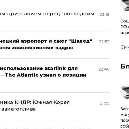
ным признанием перед "последним
23:19
Соц
РФ 
игр
нецкий аэропорт и сжег "Шахед"
22:52
См
ваны эксклюзивные кадры
Б
использование Starlink для
22:40
– The Atlantic узнал о позиции
юзника КНДР: Южная Корея
21:55
н авиатоплива
Заг
мог
поо
соб