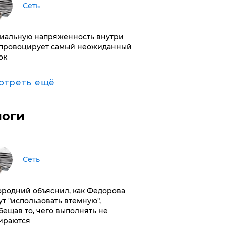
Сеть
иальную напряженность внутри
провоцирует самый неожиданный
ок
отреть ещё
логи
Сеть
ородний объяснил, как Федорова
ут "использовать втемную",
бещав то, чего выполнять не
ираются