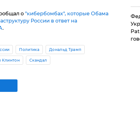
сообщал о
"кибербомбах", которые Обама
Фед
структуру России в ответ на
Укр
А
.
Pat
гов
ссии
Политика
Дональд Трамп
и Клинтон
Скандал