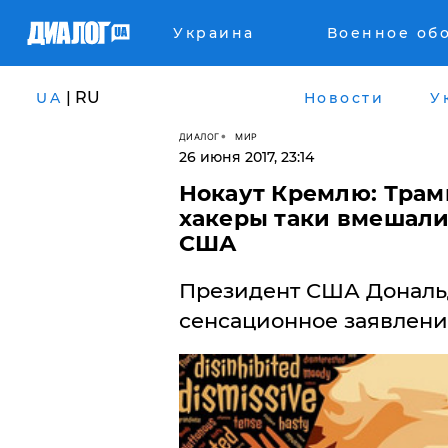
Украина
Военное об
| RU
UA
Новости
У
ДИАЛОГ
МИР
26 июня 2017, 23:14
​Нокаут Кремлю: Трам
хакеры таки вмешали
США
Президент США Дональ
сенсационное заявление