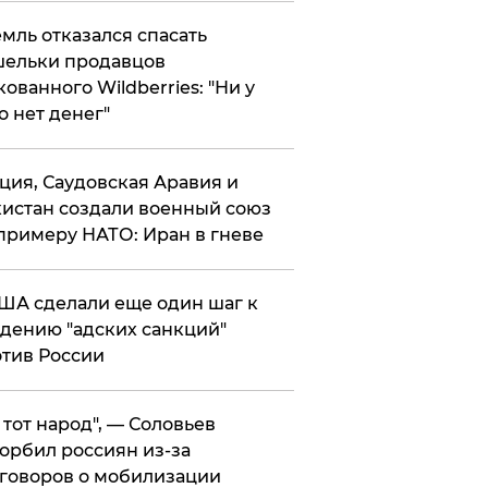
мль отказался спасать
ельки продавцов
кованного Wildberries: "Ни у
о нет денег"
ция, Саудовская Аравия и
истан создали военный союз
примеру НАТО: Иран в гневе
ША сделали еще один шаг к
дению "адских санкций"
тив России
е тот народ", — Соловьев
орбил россиян из-за
говоров о мобилизации