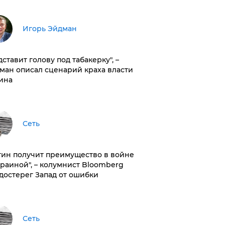
Игорь Эйдман
дставит голову под табакерку", –
ман описал сценарий краха власти
ина
Сеть
тин получит преимущество в войне
краиной", – колумнист Bloomberg
достерег Запад от ошибки
Сеть