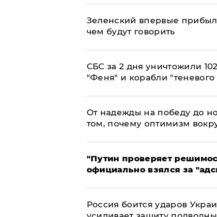
Зеленский впервые прибыл 
чем будут говорить
СБС за 2 дня уничтожили 10
"Феня" и корабли "теневого
От надежды на победу до но
том, почему оптимизм вокру
"Путин проверяет решимост
официально взялся за "адс
Россия боится ударов Укра
усиливает защиту подводны