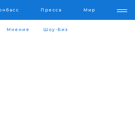
онбасс
Пресса
Мир
Мнение
Шоу-Биз