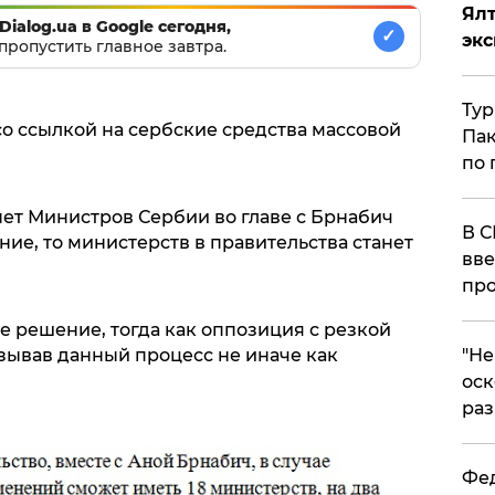
Ял
Dialog.ua в Google сегодня,
✓
эк
пропустить главное завтра.
Тур
со ссылкой на сербские средства массовой
Пак
по 
нет Министров Сербии во главе с Брнабич
В С
ие, то министерств в правительства станет
вве
про
 решение, тогда как оппозиция с резкой
зывав данный процесс не иначе как
​"Н
оск
раз
Фед