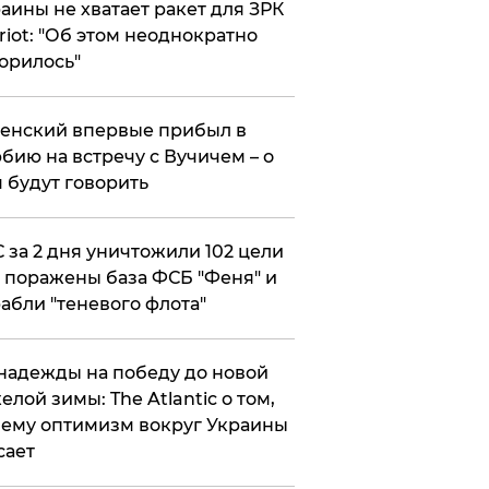
аины не хватает ракет для ЗРК
riot: "Об этом неоднократно
орилось"
енский впервые прибыл в
бию на встречу с Вучичем – о
 будут говорить
 за 2 дня уничтожили 102 цели
 поражены база ФСБ "Феня" и
абли "теневого флота"
надежды на победу до новой
елой зимы: The Atlantic о том,
ему оптимизм вокруг Украины
сает