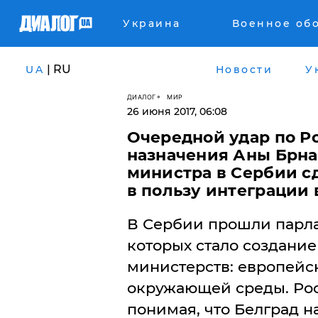
Украина
Военное об
| RU
UA
Новости
У
ДИАЛОГ
МИР
26 июня 2017, 06:08
Очередной удар по Ро
назначения Аны Брна
министра в Сербии с
в пользу интеграции 
В Сербии прошли парла
которых стало создание
министерств: европейс
окружающей среды. Рос
понимая, что Белград н