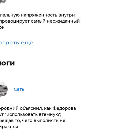
иальную напряженность внутри
провоцирует самый неожиданный
ок
отреть ещё
логи
Сеть
ородний объяснил, как Федорова
ут "использовать втемную",
бещав то, чего выполнять не
ираются