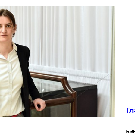
Гл
​БЭ