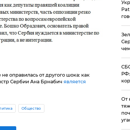
Укр
Pat
гов
Зел
Сер
чем
СБС
РФ:
е не оправилась от другого шока: как
кор
истр Сербии Ана Брнабич
является
От 
тяж
литика
Общество
поч
уга