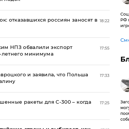
Соц
ок: отказавшихся россиян заносят в
РФ 
18:22
игр
См
ким НПЗ обвалили экспорт
17:55
0-летнего минимума
Б
авроцкого и заявила, что Польша
17:33
алину
шенные ракеты для С-300 – когда
Заг
17:25
мог
поо
соб