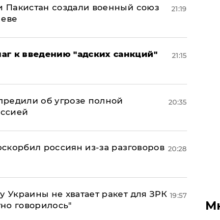
 и Пакистан создали военный союз
21:19
неве
аг к введению "адских санкций"
21:15
предили об угрозе полной
20:35
оссией
 оскорбил россиян из-за разговоров
20:28
у Украины не хватает ракет для ЗРК
19:57
М
тно говорилось"