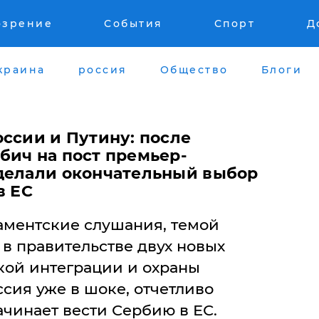
озрение
События
Спорт
Д
краина
россия
Общество
Блоги
ссии и Путину: после
бич на пост премьер-
делали окончательный выбор
в ЕС
ментские слушания, темой
 в правительстве двух новых
кой интеграции и охраны
сия уже в шоке, отчетливо
ачинает вести Сербию в ЕС.