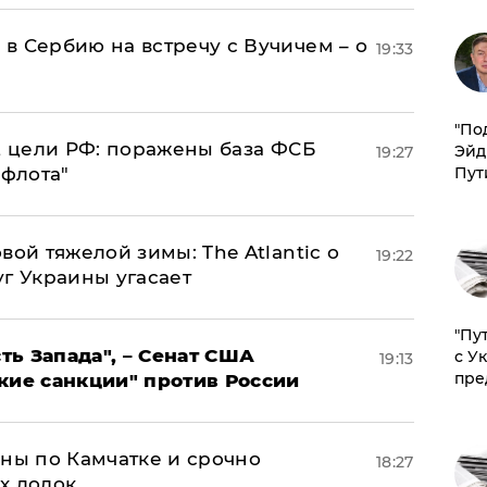
в Сербию на встречу с Вучичем – о
19:33
​"По
2 цели РФ: поражены база ФСБ
Эйд
19:27
 флота"
Пут
вой тяжелой зимы: The Atlantic о
19:22
г Украины угасает
"Пу
ь Запада", – Сенат США
с У
19:13
пре
кие санкции" против России
ины по Камчатке и срочно
18:27
х лодок