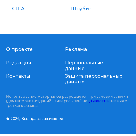
США
Шоубиз
О проекте
Реклама
Редакция
Персональные
данные
Контакты
Защита персональных
данных
Использование материалов разрешается при условии ссылки
(для интернет-изданий - гиперссылки) на "
Диалог.ua
" не ниже
третьего абзаца.
� 2026,
Все права защищены.