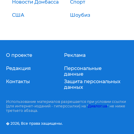
Новости Донбасса
Спорт
США
Шоубиз
О проекте
Реклама
Редакция
Персональные
данные
Контакты
Защита персональных
данных
Использование материалов разрешается при условии ссылки
(для интернет-изданий - гиперссылки) на "
Диалог.ua
" не ниже
третьего абзаца.
� 2026,
Все права защищены.