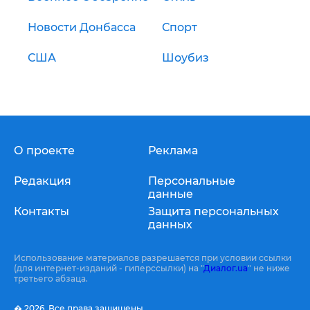
Новости Донбасса
Спорт
США
Шоубиз
О проекте
Реклама
Редакция
Персональные
данные
Контакты
Защита персональных
данных
Использование материалов разрешается при условии ссылки
(для интернет-изданий - гиперссылки) на "
Диалог.ua
" не ниже
третьего абзаца.
� 2026,
Все права защищены.