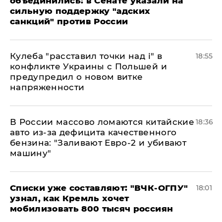
объединились: в Сенате указали на
сильную поддержку "адских
санкций" против России
Кулеба "расставил точки над і" в
18:55
конфликте Украины с Польшей и
предупредил о новом витке
напряженности
В России массово ломаются китайские
18:36
авто из-за дефицита качественного
бензина: "Заливают Евро-2 и убивают
машину"
Списки уже составляют: "ВЧК-ОГПУ"
18:01
узнал, как Кремль хочет
мобилизовать 800 тысяч россиян