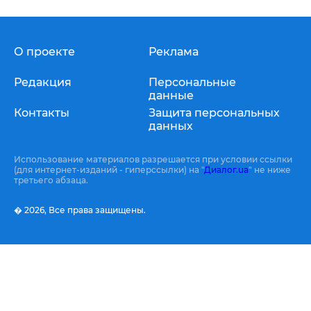
О проекте
Реклама
Редакция
Персональные
данные
Контакты
Защита персональных
данных
Использование материалов разрешается при условии ссылки
(для интернет-изданий - гиперссылки) на "
Диалог.ua
" не ниже
третьего абзаца.
� 2026,
Все права защищены.