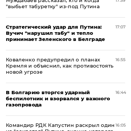
Муждабаев рассказал, кто и когда
17:59
"выбьет табуретку" из-под Путина
Стратегический удар для Путина:
17:07
Вучич "нарушил табу" и тепло
принимает Зеленского в Белграде
Коваленко предупредил о планах
16:55
Кремля и объяснил, как противостоять
новой угрозе
В Болгарию вторгся ударный
16:44
беспилотник и взорвался у важного
газопровода
Командир РДК Капустин раскрыл один
16:05