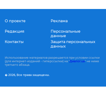
О проекте
Реклама
Редакция
Персональные
данные
Контакты
Защита персональных
данных
Использование материалов разрешается при условии ссылки
(для интернет-изданий - гиперссылки) на "
Диалог.ua
" не ниже
третьего абзаца.
� 2026,
Все права защищены.