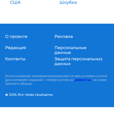
США
Шоубиз
О проекте
Реклама
Редакция
Персональные
данные
Контакты
Защита персональных
данных
Использование материалов разрешается при условии ссылки
(для интернет-изданий - гиперссылки) на "
Диалог.ua
" не ниже
третьего абзаца.
� 2026,
Все права защищены.