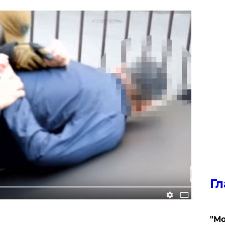
Гл
"Мо