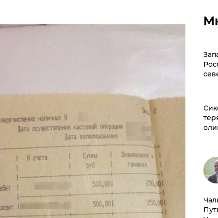
М
Зап
Рос
сев
Сик
тер
оли
Чал
Пут