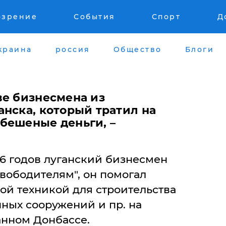
озрение
События
Спорт
Д
краина
россия
Общество
Блоги
ве бизнесмена из
нска, который тратил на
бешеные деньги, –
16 годов луганский бизнесмен
вободителям", он помогал
ой техникой для строительства
ых сооружений и пр. на
анном Донбассе.