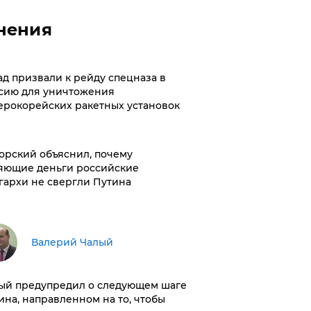
нения
ад призвали к рейду спецназа в
сию для уничтожения
ерокорейских ракетных установок
орский объяснил, почему
яющие деньги российские
гархи не свергли Путина
Валерий Чалый
ый предупредил о следующем шаге
ина, направленном на то, чтобы