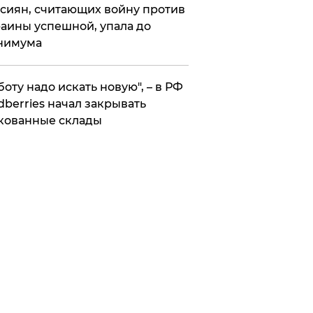
сиян, считающих войну против
аины успешной, упала до
нимума
боту надо искать новую", – в РФ
dberries начал закрывать
кованные склады