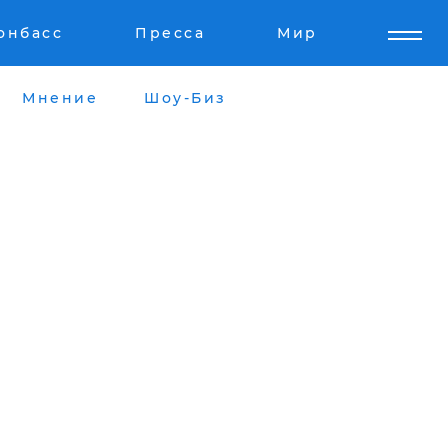
онбасс
Пресса
Мир
Мнение
Шоу-Биз