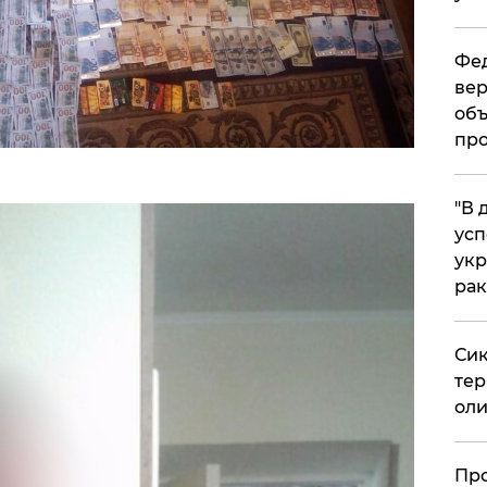
Фед
вер
объ
про
​"В
усп
укр
рак
Сик
тер
оли
​Пр