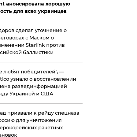
nt анонсировала хорошую
ость для всех украинцев
оров сделал уточнение о
еговорах с Маском о
менении Starlink против
сийской баллистики
се любят победителей", —
itico узнало о восстановлении
мена развединформацией
жду Украиной и США
ад призвали к рейду спецназа
оссию для уничтожения
ерокорейских ракетных
ановок