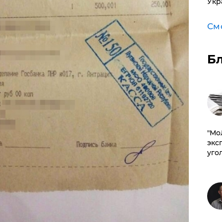
Укр
См
Б
​"М
эксп
уго