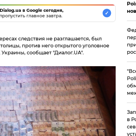
Poi
Dialog.ua в Google сегодня,
нов
✓
пропустить главное завтра.
Фед
пер
ересах следствия не разглашается, был
при
толицы, против него открытого уголовное
рос
УК Украины, сообщает "Диалог.UA".
​"В
Pol
об
ме
Зап
в Р
сев
уст