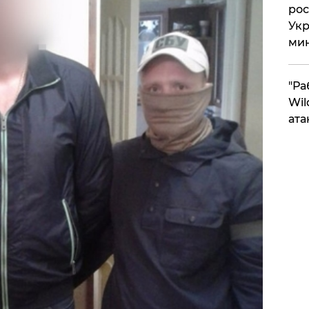
рос
Укр
ми
"Ра
Wil
ата