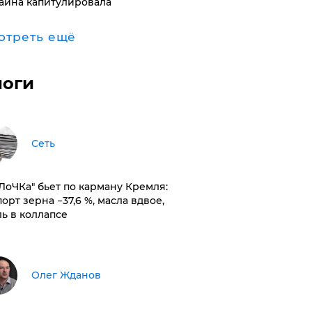
аина капитулировала
отреть ещё
логи
Сеть
оЛоЧКа" бьет по карману Кремля:
орт зерна −37,6 %, масла вдвое,
ль в коллапсе
Олег Жданов