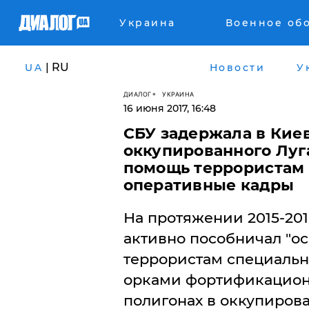
Украина
Военное об
| RU
UA
Новости
У
ДИАЛОГ
УКРАИНА
16 июня 2017, 16:48
СБУ задержала в Кие
оккупированного Луга
помощь террористам 
оперативные кадры
На протяжении 2015-20
активно пособничал "ос
террористам специальн
орками фортификационн
полигонах в оккупиров