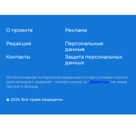
О проекте
Реклама
Редакция
Персональные
данные
Контакты
Защита персональных
данных
Использование материалов разрешается при условии ссылки
(для интернет-изданий - гиперссылки) на "
Диалог.ua
" не ниже
третьего абзаца.
� 2026,
Все права защищены.