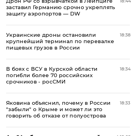
​Дрон РФ со взрывчаткой в Лейпциге
18:44
заставил Германию срочно укреплять
защиту аэропортов — DW
Украинские дроны остановили
18:38
крупнейший терминал по перевалке
пищевых грузов в России
В боях с ВСУ в Курской области
18:34
погибли более 70 российских
срочников - росСМИ
Яковина объяснил, почему в России
18:33
"забыли" о Крыме и может ли это
говорить об отказе от полуострова