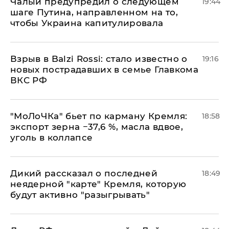
Чалый предупредил о следующем
19:44
шаге Путина, направленном на то,
чтобы Украина капитулировала
Взрыв в Balzi Rossi: стало известно о
19:16
новых пострадавших в семье Главкома
ВКС РФ
​"МоЛоЧКа" бьет по карману Кремля:
18:58
экспорт зерна −37,6 %, масла вдвое,
уголь в коллапсе
Дикий рассказал о последней
18:49
неядерной "карте" Кремля, которую
будут активно "разыгрывать"