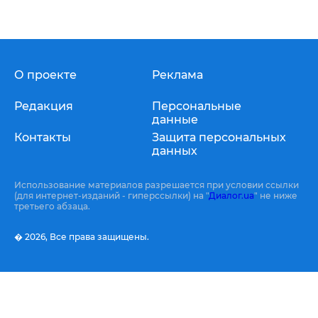
О проекте
Реклама
Редакция
Персональные
данные
Контакты
Защита персональных
данных
Использование материалов разрешается при условии ссылки
(для интернет-изданий - гиперссылки) на "
Диалог.ua
" не ниже
третьего абзаца.
� 2026,
Все права защищены.