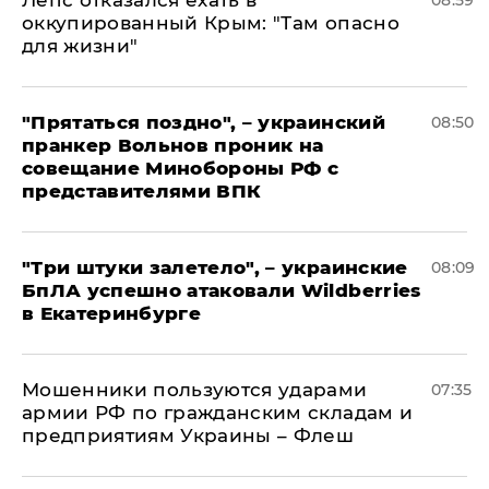
Лепс отказался ехать в
08:59
оккупированный Крым: "Там опасно
для жизни"
"Прятаться поздно", – украинский
08:50
пранкер Вольнов проник на
совещание Минобороны РФ с
представителями ВПК
"Три штуки залетело", – украинские
08:09
БпЛА успешно атаковали Wildberries
в Екатеринбурге
Мошенники пользуются ударами
07:35
армии РФ по гражданским складам и
предприятиям Украины – Флеш