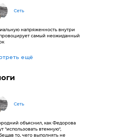
Сеть
иальную напряженность внутри
провоцирует самый неожиданный
ок
отреть ещё
логи
Сеть
ородний объяснил, как Федорова
ут "использовать втемную",
бещав то, чего выполнять не