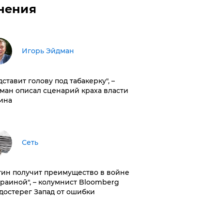
нения
Игорь Эйдман
дставит голову под табакерку", –
ман описал сценарий краха власти
ина
Сеть
тин получит преимущество в войне
краиной", – колумнист Bloomberg
достерег Запад от ошибки