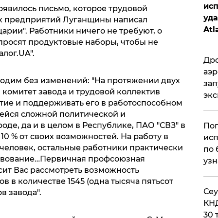
исп
оявилось письмо, которое трудовой
уда
их предприятий Луганщины написал
Atl
рии". Работники ничего не требуют, о
би
 просят продуктовые наборы, чтобы не
алог.UA".
Дро
аэр
водим без изменений: "На протяжении двух
зап
 комитет завода и трудовой коллектив
эк
тие и поддерживать его в работоспособном
шейся сложной политической и
оде, да и в целом в Республике, ПАО "СВЗ" в
Поп
10 % от своих возможностей. На работу в
исп
 человек, остальные работники практически
по 
ствование…Первичная профсоюзная
узн
ит Вас рассмотреть возможность
 в количестве 1545 (одна тысяча пятьсот
​Се
в завода".
КНД
30 