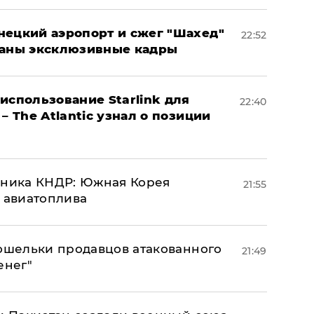
нецкий аэропорт и сжег "Шахед"
22:52
ваны эксклюзивные кадры
использование Starlink для
22:40
– The Atlantic узнал о позиции
юзника КНДР: Южная Корея
21:55
н авиатоплива
кошельки продавцов атакованного
21:49
енег"