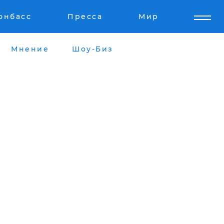
онбасс
Пресса
Мир
Мнение
Шоу-Биз