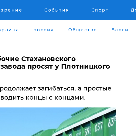
озрение
События
Спорт
Д
краина
россия
Общество
Блоги
бочие Стахановского
завода просят у Плотницкого
родолжает загибаться, а простые
водить концы с концами.