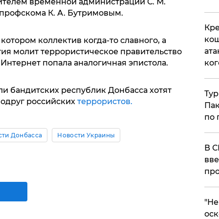
телем временной администрации С. М.
профскома К. А. Бутримовым.
Кре
кош
в котором коллектив когда-то славного, а
ата
ия молит террористическое правительство
ког
в Интернет попала аналогичная эпистола.
ли бандитских республик Донбасса хотят
Тур
подруг российских
террористов.
Пак
по 
сти Донбасса
Новости Украины
В С
вве
про
​"Н
оск