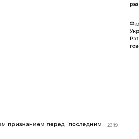
раз
Фед
Укр
Pat
гов
ным признанием перед "последним
23:19