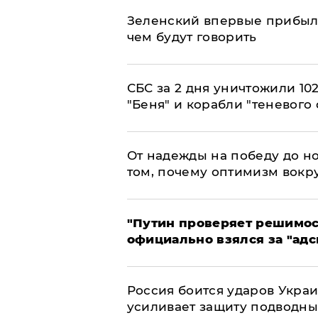
Зеленский впервые прибыл 
чем будут говорить
СБС за 2 дня уничтожили 10
"Беня" и корабли "теневого 
От надежды на победу до но
том, почему оптимизм вокру
"Путин проверяет решимост
официально взялся за "адс
Россия боится ударов Укра
усиливает защиту подводны