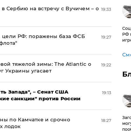
в Сербию на встречу с Вучичем – о
19:33
Соц
РФ 
2 цели РФ: поражены база ФСБ
19:27
игр
флота"
См
вой тяжелой зимы: The Atlantic о
19:22
г Украины угасает
Б
ь Запада", – Сенат США
19:13
кие санкции" против России
Заг
ины по Камчатке и срочно
18:27
мог
х лодок
поо