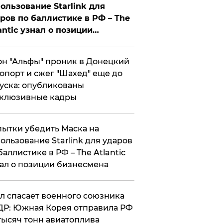
ользование Starlink для
ров по баллистике в РФ – The
antic узнал о позиции
знесмена
н "Альфы" проник в Донецкий
опорт и сжег "Шахед" еще до
уска: опубликованы
склюзивные кадры
ытки убедить Маска на
ользование Starlink для ударов
баллистике в РФ – The Atlantic
ал о позиции бизнесмена
ул спасает военного союзника
Р: Южная Корея отправила РФ
тысяч тонн авиатоплива