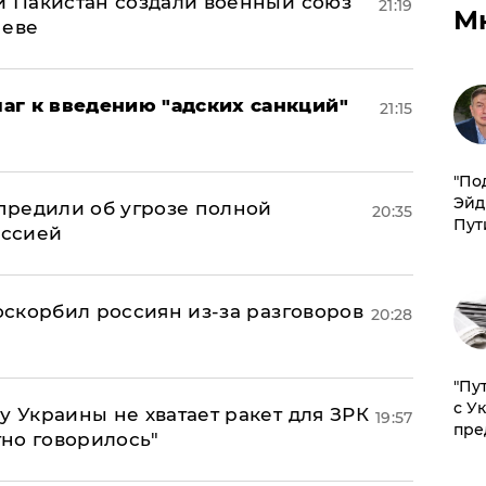
 и Пакистан создали военный союз
21:19
М
неве
аг к введению "адских санкций"
21:15
​"По
Эйд
предили об угрозе полной
20:35
Пут
оссией
 оскорбил россиян из-за разговоров
20:28
"Пу
с У
у Украины не хватает ракет для ЗРК
19:57
пре
тно говорилось"