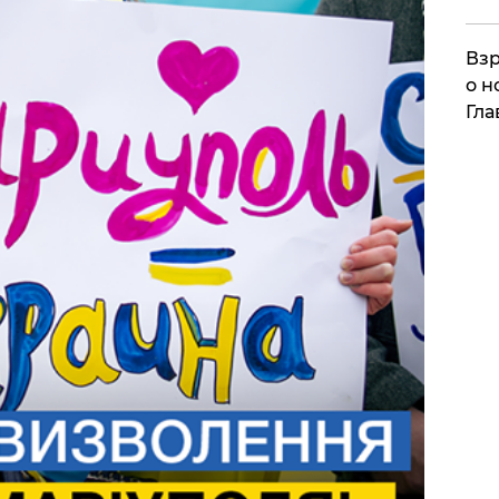
Взр
о н
Гла