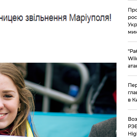
​Пр
рос
Укр
ми
"Ра
Wil
ата
Пер
гла
в К
Воз
РЭБ
Hig