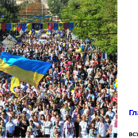
Гл
ВСУ