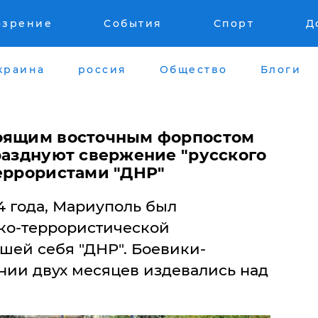
озрение
События
Спорт
Д
краина
россия
Общество
Блоги
тоящим восточным форпостом
разднуют свержение "русского
террористами "ДНР"
14 года, Мариуполь был
ко-террористической
шей себя "ДНР". Боевики-
нии двух месяцев издевались над