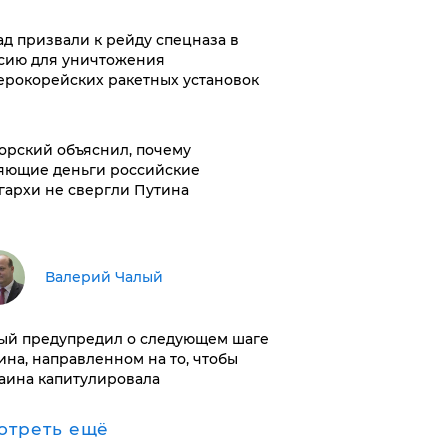
ад призвали к рейду спецназа в
сию для уничтожения
ерокорейских ракетных установок
орский объяснил, почему
яющие деньги российские
гархи не свергли Путина
Валерий Чалый
ый предупредил о следующем шаге
ина, направленном на то, чтобы
аина капитулировала
отреть ещё