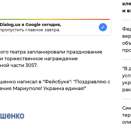
клю
и в
Dialog.ua в Google сегодня,
✓
Фед
пропустить главное завтра.
вер
объ
про
кого театра запланировали празднование
и торжественное награждение
ой части 3057.
​"В
усп
енко написал в "Фейсбуке": "Поздравляю с
укр
ния Мариуполя! Украина единая!"
рак
Сик
тер
оли