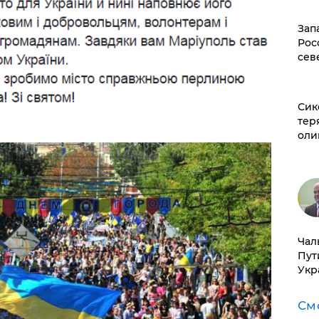
Зап
Рос
сев
Сик
тер
оли
Чал
Пут
Укр
См