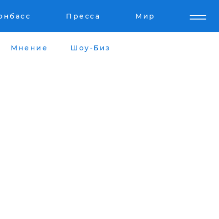
онбасс
Пресса
Мир
Мнение
Шоу-Биз