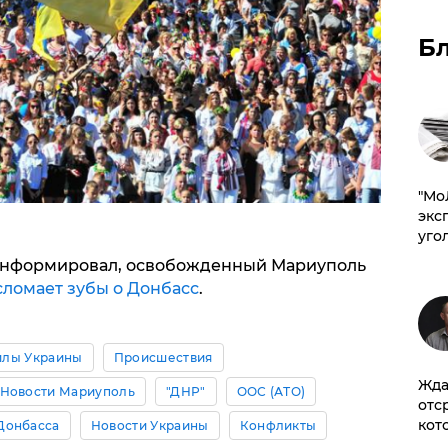
Б
​"М
эксп
уго
 информировал, освобожденный Мариуполь
сломает зубы о Донбасс
.
илы Украины
Происшествия
Жда
Новости Мариуполь
"ДНР"
ООС (АТО)
отс
кот
Донбасса
Новости Украины
Конфликты