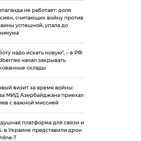
опаганда не работает: доля
сиян, считающих войну против
аины успешной, упала до
нимума
боту надо искать новую", – в РФ
dberries начал закрывать
кованные склады
вый визит за время войны:
ва МИД Азербайджана приехал
иев с важной миссией
душная платформа для связи и
: в Украине представили дрон
hline-T