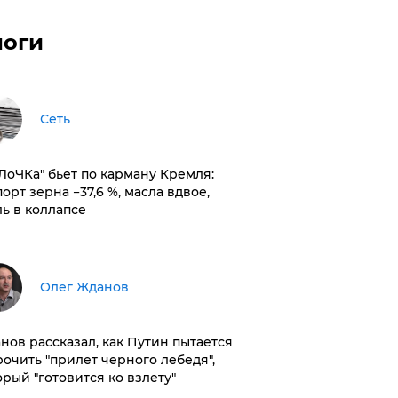
логи
Сеть
оЛоЧКа" бьет по карману Кремля:
орт зерна −37,6 %, масла вдвое,
ль в коллапсе
Олег Жданов
нов рассказал, как Путин пытается
рочить "прилет черного лебедя",
орый "готовится ко взлету"