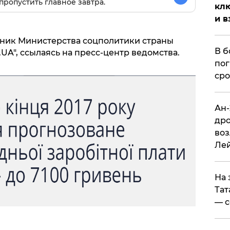
пропустить главное завтра.
клю
и в
ьник Министерства соцполитики страны
В б
UA", ссылаясь на пресс-центр ведомства.
пог
сро
Ан-
дро
воз
Ле
На 
Тат
— с