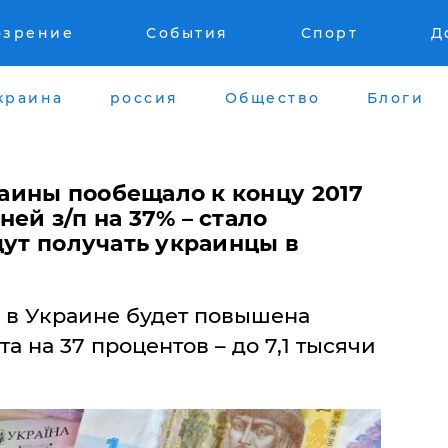
озрение
События
Спорт
Д
краина
россия
Общество
Блоги
ины пообещало к концу 2017
ей з/п на 37% – стало
дут получать украинцы в
а в Украине будет повышена
а на 37 процентов – до 7,1 тысячи