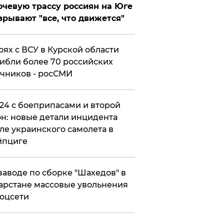
чевую трассу россиян на Юге
зрывают "все, что движется"
оях с ВСУ в Курской области
ибли более 70 российских
чников - росСМИ
24 с боеприпасами и второй
н: новые детали инцидента
ле украинского самолета в
йпциге
заводе по сборке "Шахедов" в
арстане массовые увольнения
оцсети