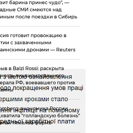
зит барина принес чудо", —
адные СМИ смеются над
иным после поездки в Сибирь
ссия готовит провокацию в
тии с захваченными
аинскими дронами — Reuters
рыв в Balzi Rossi: раскрыта
ность ликвидированного
ерала РФ, воевавшего против
раины
omberg: экономика России
хватила "голландскую болезнь"
амой тяжелой форме