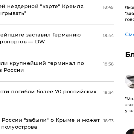
ей неядерной "карте" Кремля,
18:49
Яко
ыгрывать"
"за
гов
См
 Лейпциге заставил Германию
18:44
эропортов — DW
Б
или крупнейший терминал по
18:38
в России
асти погибли более 70 российских
18:34
​"М
эксп
уго
в России "забыли" о Крыме и может
18:33
т полуострова