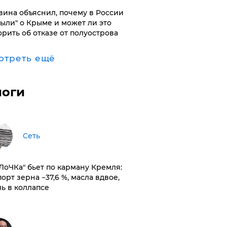
вина объяснил, почему в России
были" о Крыме и может ли это
орить об отказе от полуострова
отреть ещё
логи
Сеть
оЛоЧКа" бьет по карману Кремля:
орт зерна −37,6 %, масла вдвое,
ль в коллапсе