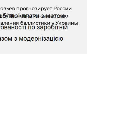
овьев прогнозирует России
ьбу Донецка из-за скорого
вления баллистики у Украины