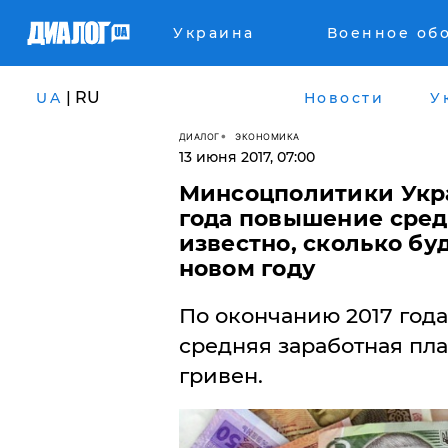
Украина
Военное об
| RU
UA
Новости
У
ДИАЛОГ
ЭКОНОМИКА
13 июня 2017, 07:00
Минсоцполитики Укра
года повышение средн
известно, сколько бу
новом году
По окончанию 2017 год
средняя заработная плат
гривен.