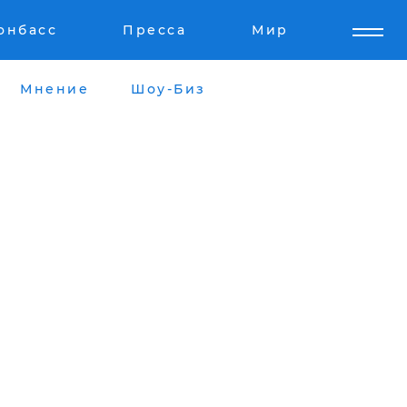
онбасс
Пресса
Мир
Мнение
Шоу-Биз