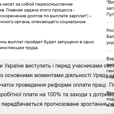
"Ви
 несет за собой переосмысление
зап
. Главная задача этого процесса -
Пут
коренение долгов по выплате зарплат", –
енного органа, опекающего социальные
​Ро
Бал
ммы выплат пройдет будет запущено в одно
укр
инспекции труда.
​Вз
лич
ген
Ук
Blo
под
в с