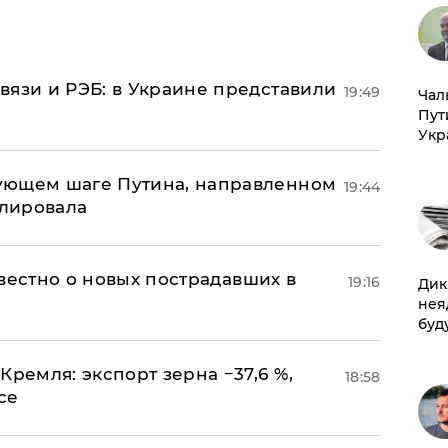
вязи и РЭБ: в Украине представили
19:49
Чал
Пут
Укр
ующем шаге Путина, направленном
19:44
улировала
известно о новых пострадавших в
19:16
Дик
нея
буд
Кремля: экспорт зерна −37,6 %,
18:58
се