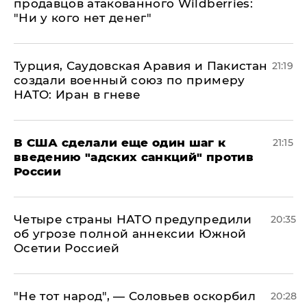
продавцов атакованного Wildberries:
"Ни у кого нет денег"
Турция, Саудовская Аравия и Пакистан
21:19
создали военный союз по примеру
НАТО: Иран в гневе
В США сделали еще один шаг к
21:15
введению "адских санкций" против
России
Четыре страны НАТО предупредили
20:35
об угрозе полной аннексии Южной
Осетии Россией
​"Не тот народ", — Соловьев оскорбил
20:28