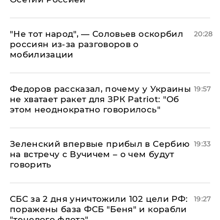
​"Не тот народ", — Соловьев оскорбил
20:28
россиян из-за разговоров о
мобилизации
Федоров рассказал, почему у Украины
19:57
не хватает ракет для ЗРК Patriot: "Об
этом неоднократно говорилось"
Зеленский впервые прибыл в Сербию
19:33
на встречу с Вучичем – о чем будут
говорить
СБС за 2 дня уничтожили 102 цели РФ:
19:27
поражены база ФСБ "Беня" и корабли
"теневого флота"